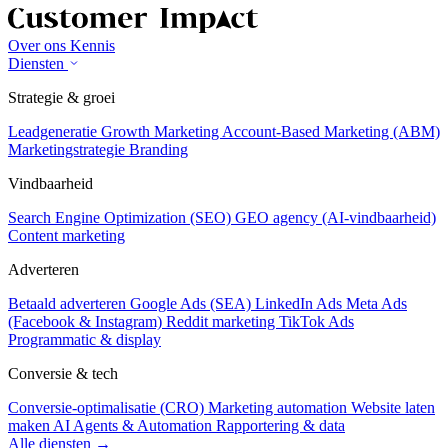
Over ons
Kennis
Diensten
Strategie & groei
Leadgeneratie
Growth Marketing
Account-Based Marketing (ABM)
Marketingstrategie
Branding
Vindbaarheid
Search Engine Optimization (SEO)
GEO agency (AI-vindbaarheid)
Content marketing
Adverteren
Betaald adverteren
Google Ads (SEA)
LinkedIn Ads
Meta Ads
(Facebook & Instagram)
Reddit marketing
TikTok Ads
Programmatic & display
Conversie & tech
Conversie-optimalisatie (CRO)
Marketing automation
Website laten
maken
AI Agents & Automation
Rapportering & data
Alle diensten →