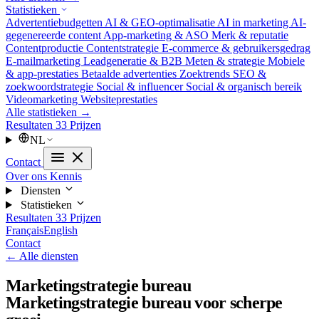
Statistieken
Advertentiebudgetten
AI & GEO-optimalisatie
AI in marketing
AI-
gegenereerde content
App-marketing & ASO
Merk & reputatie
Contentproductie
Contentstrategie
E-commerce & gebruikersgedrag
E-mailmarketing
Leadgeneratie & B2B
Meten & strategie
Mobiele
& app-prestaties
Betaalde advertenties
Zoektrends
SEO &
zoekwoordstrategie
Social & influencer
Social & organisch bereik
Videomarketing
Websiteprestaties
Alle statistieken →
Resultaten
33
Prijzen
NL
Contact
Over ons
Kennis
Diensten
Statistieken
Resultaten
33
Prijzen
Français
English
Contact
← Alle diensten
Marketingstrategie bureau
Marketingstrategie bureau voor scherpe