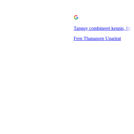
Tanguy combineert kennis, frisse ideeën en praktijkervari
Fern Thanaporn Uparirat