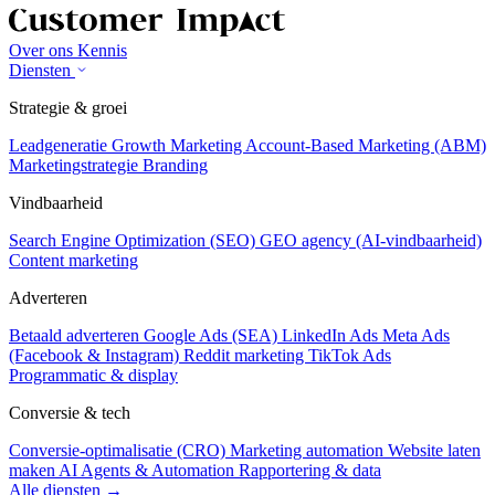
Over ons
Kennis
Diensten
Strategie & groei
Leadgeneratie
Growth Marketing
Account-Based Marketing (ABM)
Marketingstrategie
Branding
Vindbaarheid
Search Engine Optimization (SEO)
GEO agency (AI-vindbaarheid)
Content marketing
Adverteren
Betaald adverteren
Google Ads (SEA)
LinkedIn Ads
Meta Ads
(Facebook & Instagram)
Reddit marketing
TikTok Ads
Programmatic & display
Conversie & tech
Conversie-optimalisatie (CRO)
Marketing automation
Website laten
maken
AI Agents & Automation
Rapportering & data
Alle diensten →