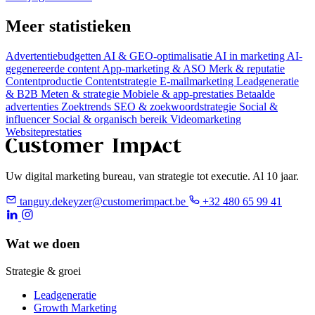
Meer statistieken
Advertentiebudgetten
AI & GEO-optimalisatie
AI in marketing
AI-
gegenereerde content
App-marketing & ASO
Merk & reputatie
Contentproductie
Contentstrategie
E-mailmarketing
Leadgeneratie
& B2B
Meten & strategie
Mobiele & app-prestaties
Betaalde
advertenties
Zoektrends
SEO & zoekwoordstrategie
Social &
influencer
Social & organisch bereik
Videomarketing
Websiteprestaties
Uw digital marketing bureau, van strategie tot executie. Al 10 jaar.
tanguy.dekeyzer@customerimpact.be
+32 480 65 99 41
Wat we doen
Strategie & groei
Leadgeneratie
Growth Marketing