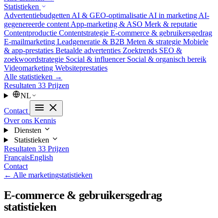
Statistieken
Advertentiebudgetten
AI & GEO-optimalisatie
AI in marketing
AI-
gegenereerde content
App-marketing & ASO
Merk & reputatie
Contentproductie
Contentstrategie
E-commerce & gebruikersgedrag
E-mailmarketing
Leadgeneratie & B2B
Meten & strategie
Mobiele
& app-prestaties
Betaalde advertenties
Zoektrends
SEO &
zoekwoordstrategie
Social & influencer
Social & organisch bereik
Videomarketing
Websiteprestaties
Alle statistieken →
Resultaten
33
Prijzen
NL
Contact
Over ons
Kennis
Diensten
Statistieken
Resultaten
33
Prijzen
Français
English
Contact
← Alle marketingstatistieken
E-commerce & gebruikersgedrag
statistieken