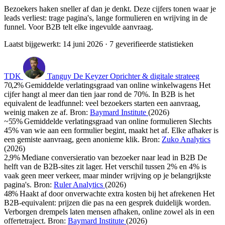
Bezoekers haken sneller af dan je denkt. Deze cijfers tonen waar je
leads verliest: trage pagina's, lange formulieren en wrijving in de
funnel. Voor B2B telt elke ingevulde aanvraag.
Laatst bijgewerkt:
14 juni 2026
· 7 geverifieerde statistieken
TDK
Tanguy De Keyzer
Oprichter & digitale strateeg
70,2%
Gemiddelde verlatingsgraad van online winkelwagens
Het
cijfer hangt al meer dan tien jaar rond de 70%. In B2B is het
equivalent de leadfunnel: veel bezoekers starten een aanvraag,
weinig maken ze af.
Bron:
Baymard Institute
(2026)
~55%
Gemiddelde verlatingsgraad van online formulieren
Slechts
45% van wie aan een formulier begint, maakt het af. Elke afhaker is
een gemiste aanvraag, geen anonieme klik.
Bron:
Zuko Analytics
(2026)
2,9%
Mediane conversieratio van bezoeker naar lead in B2B
De
helft van de B2B-sites zit lager. Het verschil tussen 2% en 4% is
vaak geen meer verkeer, maar minder wrijving op je belangrijkste
pagina's.
Bron:
Ruler Analytics
(2026)
48%
Haakt af door onverwachte extra kosten bij het afrekenen
Het
B2B-equivalent: prijzen die pas na een gesprek duidelijk worden.
Verborgen drempels laten mensen afhaken, online zowel als in een
offertetraject.
Bron:
Baymard Institute
(2026)