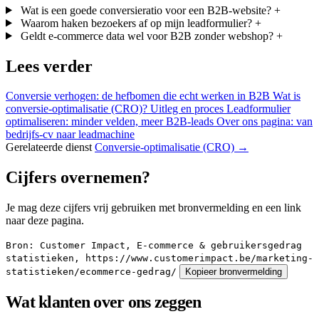
Wat is een goede conversieratio voor een B2B-website?
+
Waarom haken bezoekers af op mijn leadformulier?
+
Geldt e-commerce data wel voor B2B zonder webshop?
+
Lees verder
Conversie verhogen: de hefbomen die echt werken in B2B
Wat is
conversie-optimalisatie (CRO)? Uitleg en proces
Leadformulier
optimaliseren: minder velden, meer B2B-leads
Over ons pagina: van
bedrijfs-cv naar leadmachine
Gerelateerde dienst
Conversie-optimalisatie (CRO) →
Cijfers overnemen?
Je mag deze cijfers vrij gebruiken met bronvermelding en een link
naar deze pagina.
Bron: Customer Impact, E-commerce & gebruikersgedrag
statistieken, https://www.customerimpact.be/marketing-
statistieken/ecommerce-gedrag/
Kopieer bronvermelding
Wat klanten over ons zeggen