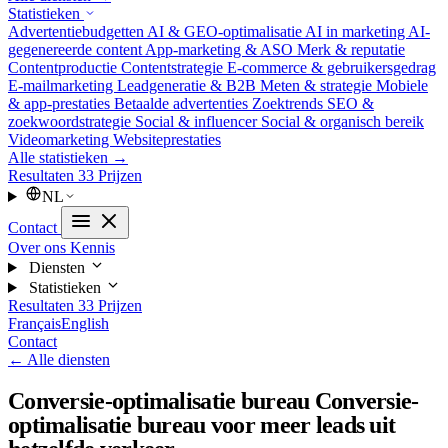
Statistieken
Advertentiebudgetten
AI & GEO-optimalisatie
AI in marketing
AI-
gegenereerde content
App-marketing & ASO
Merk & reputatie
Contentproductie
Contentstrategie
E-commerce & gebruikersgedrag
E-mailmarketing
Leadgeneratie & B2B
Meten & strategie
Mobiele
& app-prestaties
Betaalde advertenties
Zoektrends
SEO &
zoekwoordstrategie
Social & influencer
Social & organisch bereik
Videomarketing
Websiteprestaties
Alle statistieken →
Resultaten
33
Prijzen
NL
Contact
Over ons
Kennis
Diensten
Statistieken
Resultaten
33
Prijzen
Français
English
Contact
← Alle diensten
Conversie-optimalisatie bureau
Conversie-
optimalisatie bureau voor meer leads uit