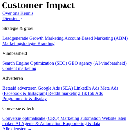
Over ons
Kennis
Diensten
Strategie & groei
Leadgeneratie
Growth Marketing
Account-Based Marketing (ABM)
Marketingstrategie
Branding
Vindbaarheid
Search Engine Optimization (SEO)
GEO agency (AI-vindbaarheid)
Content marketing
Adverteren
Betaald adverteren
Google Ads (SEA)
LinkedIn Ads
Meta Ads
(Facebook & Instagram)
Reddit marketing
TikTok Ads
Programmatic & display
Conversie & tech
Conversie-optimalisatie (CRO)
Marketing automation
Website laten
maken
AI Agents & Automation
Rapportering & data
Alle diensten →