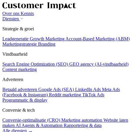
Over ons
Kennis
Diensten
Strategie & groei
Leadgeneratie
Growth Marketing
Account-Based Marketing (ABM)
Marketingstrategie
Branding
Vindbaarheid
Search Engine Optimization (SEO)
GEO agency (AI-vindbaarheid)
Content marketing
Adverteren
Betaald adverteren
Google Ads (SEA)
LinkedIn Ads
Meta Ads
(Facebook & Instagram)
Reddit marketing
TikTok Ads
Programmatic & display
Conversie & tech
Conversie-optimalisatie (CRO)
Marketing automation
Website laten
maken
AI Agents & Automation
Rapportering & data
Alle diensten →