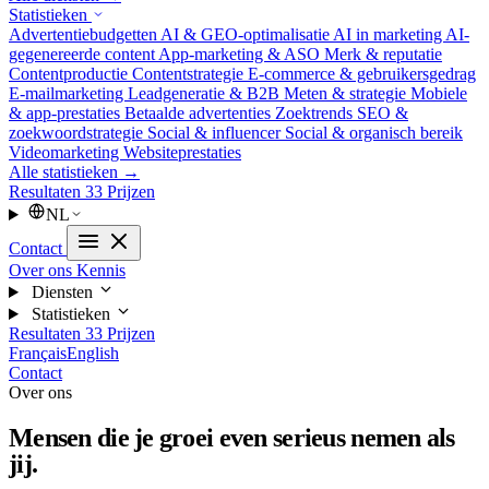
Statistieken
Advertentiebudgetten
AI & GEO-optimalisatie
AI in marketing
AI-
gegenereerde content
App-marketing & ASO
Merk & reputatie
Contentproductie
Contentstrategie
E-commerce & gebruikersgedrag
E-mailmarketing
Leadgeneratie & B2B
Meten & strategie
Mobiele
& app-prestaties
Betaalde advertenties
Zoektrends
SEO &
zoekwoordstrategie
Social & influencer
Social & organisch bereik
Videomarketing
Websiteprestaties
Alle statistieken →
Resultaten
33
Prijzen
NL
Contact
Over ons
Kennis
Diensten
Statistieken
Resultaten
33
Prijzen
Français
English
Contact
Over ons
Mensen die je groei even serieus nemen als
jij.