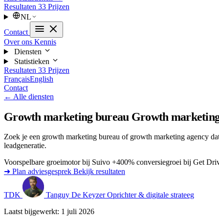
Resultaten
33
Prijzen
NL
Contact
Over ons
Kennis
Diensten
Statistieken
Resultaten
33
Prijzen
Français
English
Contact
← Alle diensten
Growth marketing bureau
Growth marketing 
Zoek je een growth marketing bureau of growth marketing agency dat
leadgeneratie.
Voorspelbare groeimotor bij Suivo
+400% conversiegroei bij Get Dr
➜ Plan adviesgesprek
Bekijk resultaten
TDK
Tanguy De Keyzer
Oprichter & digitale strateeg
Laatst bijgewerkt: 1 juli 2026