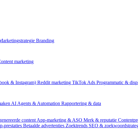
Marketingstrategie
Branding
ontent marketing
book & Instagram)
Reddit marketing
TikTok Ads
Programmatic & disp
 maken
AI Agents & Automation
Rapportering & data
genereerde content
App-marketing & ASO
Merk & reputatie
Contentpr
p-prestaties
Betaalde advertenties
Zoektrends
SEO & zoekwoordstrate