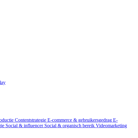
lay
oductie
Contentstrategie
E-commerce & gebruikersgedrag
E-
gie
Social & influencer
Social & organisch bereik
Videomarketing