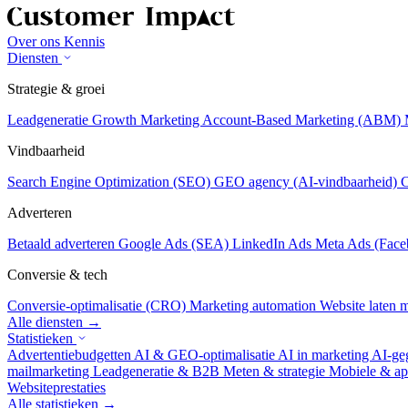
Over ons
Kennis
Diensten
Strategie & groei
Leadgeneratie
Growth Marketing
Account-Based Marketing (ABM)
Vindbaarheid
Search Engine Optimization (SEO)
GEO agency (AI-vindbaarheid)
C
Adverteren
Betaald adverteren
Google Ads (SEA)
LinkedIn Ads
Meta Ads (Face
Conversie & tech
Conversie-optimalisatie (CRO)
Marketing automation
Website laten
Alle diensten →
Statistieken
Advertentiebudgetten
AI & GEO-optimalisatie
AI in marketing
AI-ge
mailmarketing
Leadgeneratie & B2B
Meten & strategie
Mobiele & ap
Websiteprestaties
Alle statistieken →