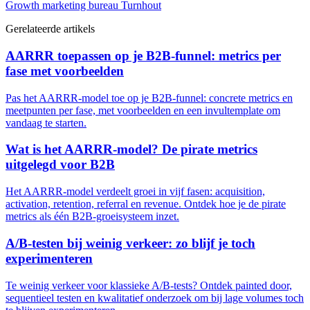
Growth marketing bureau Turnhout
Gerelateerde artikels
AARRR toepassen op je B2B-funnel: metrics per
fase met voorbeelden
Pas het AARRR-model toe op je B2B-funnel: concrete metrics en
meetpunten per fase, met voorbeelden en een invultemplate om
vandaag te starten.
Wat is het AARRR-model? De pirate metrics
uitgelegd voor B2B
Het AARRR-model verdeelt groei in vijf fasen: acquisition,
activation, retention, referral en revenue. Ontdek hoe je de pirate
metrics als één B2B-groeisysteem inzet.
A/B-testen bij weinig verkeer: zo blijf je toch
experimenteren
Te weinig verkeer voor klassieke A/B-tests? Ontdek painted door,
sequentieel testen en kwalitatief onderzoek om bij lage volumes toch