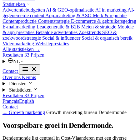
Statistieken
Advertentiebudgetten
AI & GEO-optimalisatie
AI in marketing
AI-
gegenereerde content
App-marketing & ASO
Merk & reputatie
Contentproductie
Contentstrategie
E-commerce & gebruikersgedrag
E-mailmarketing
Leadgeneratie & B2B
Meten & strategie
Mobiele
& app-prestaties
Betaalde advertenties
Zoektrends
SEO &
zoekwoordstrategie
Social & influencer
Social & organisch bereik
Videomarketing
Websiteprestaties
Alle statistieken →
Resultaten
33
Prijzen
NL
Contact
Over ons
Kennis
Diensten
Statistieken
Resultaten
33
Prijzen
Français
English
Contact
← Growth marketing
Growth marketing bureau Dendermonde
Voorspelbare groei in Dendermonde.
Dendermonde ligt centraal in Oost-Vlaanderen met een diverse