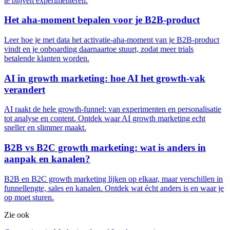
te blijven experimenteren.
Het aha-moment bepalen voor je B2B-product
Leer hoe je met data het activatie-aha-moment van je B2B-product
vindt en je onboarding daarnaartoe stuurt, zodat meer trials
betalende klanten worden.
AI in growth marketing: hoe AI het growth-vak
verandert
AI raakt de hele growth-funnel: van experimenten en personalisatie
tot analyse en content. Ontdek waar AI growth marketing echt
sneller en slimmer maakt.
B2B vs B2C growth marketing: wat is anders in
aanpak en kanalen?
B2B en B2C growth marketing lijken op elkaar, maar verschillen in
funnellengte, sales en kanalen. Ontdek wat écht anders is en waar je
op moet sturen.
Zie ook