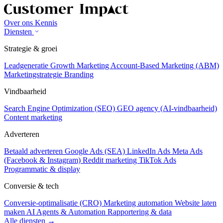
Over ons
Kennis
Diensten
Strategie & groei
Leadgeneratie
Growth Marketing
Account-Based Marketing (ABM)
Marketingstrategie
Branding
Vindbaarheid
Search Engine Optimization (SEO)
GEO agency (AI-vindbaarheid)
Content marketing
Adverteren
Betaald adverteren
Google Ads (SEA)
LinkedIn Ads
Meta Ads
(Facebook & Instagram)
Reddit marketing
TikTok Ads
Programmatic & display
Conversie & tech
Conversie-optimalisatie (CRO)
Marketing automation
Website laten
maken
AI Agents & Automation
Rapportering & data
Alle diensten →