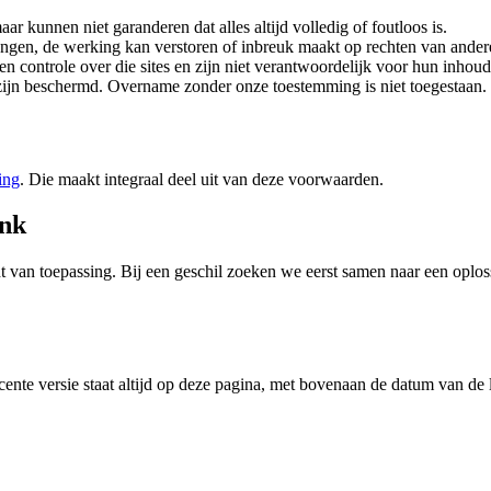
r kunnen niet garanderen dat alles altijd volledig of foutloos is.
rengen, de werking kan verstoren of inbreuk maakt op rechten van ander
n controle over die sites en zijn niet verantwoordelijk voor hun inhoud
zijn beschermd. Overname zonder onze toestemming is niet toegestaan.
ing
. Die maakt integraal deel uit van deze voorwaarden.
ank
an toepassing. Bij een geschil zoeken we eerst samen naar een oplossi
ente versie staat altijd op deze pagina, met bovenaan de datum van de