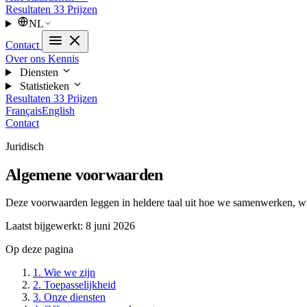
Resultaten
33
Prijzen
NL
Contact
Over ons
Kennis
Diensten
Statistieken
Resultaten
33
Prijzen
Français
English
Contact
Juridisch
Algemene voorwaarden
Deze voorwaarden leggen in heldere taal uit hoe we samenwerken, wa
Laatst bijgewerkt: 8 juni 2026
Op deze pagina
1. Wie we zijn
2. Toepasselijkheid
3. Onze diensten