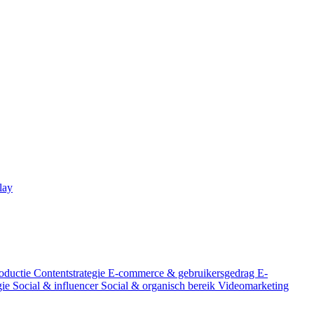
lay
oductie
Contentstrategie
E-commerce & gebruikersgedrag
E-
gie
Social & influencer
Social & organisch bereik
Videomarketing