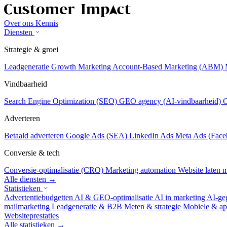
Over ons
Kennis
Diensten
Strategie & groei
Leadgeneratie
Growth Marketing
Account-Based Marketing (ABM)
Vindbaarheid
Search Engine Optimization (SEO)
GEO agency (AI-vindbaarheid)
C
Adverteren
Betaald adverteren
Google Ads (SEA)
LinkedIn Ads
Meta Ads (Face
Conversie & tech
Conversie-optimalisatie (CRO)
Marketing automation
Website laten
Alle diensten →
Statistieken
Advertentiebudgetten
AI & GEO-optimalisatie
AI in marketing
AI-ge
mailmarketing
Leadgeneratie & B2B
Meten & strategie
Mobiele & ap
Websiteprestaties
Alle statistieken →