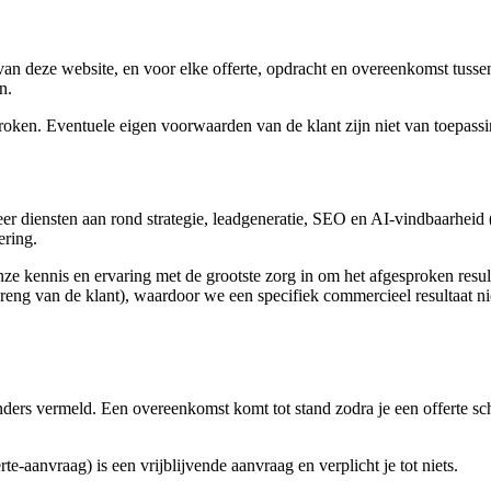
n deze website, en voor elke offerte, opdracht en overeenkomst tusse
n.
oken. Eventuele eigen voorwaarden van de klant zijn niet van toepassing
r diensten aan rond strategie, leadgeneratie, SEO en AI-vindbaarheid (
ering.
ze kennis en ervaring met de grootste zorg in om het afgesproken resul
reng van de klant), waardoor we een specifiek commercieel resultaat nie
nders vermeld. Een overeenkomst komt tot stand zodra je een offerte sch
e-aanvraag) is een vrijblijvende aanvraag en verplicht je tot niets.