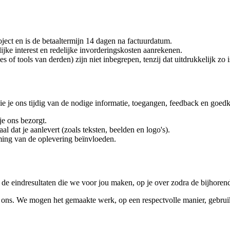
ject en is de betaaltermijn 14 dagen na factuurdatum.
lijke interest en redelijke invorderingskosten aanrekenen.
es of tools van derden) zijn niet inbegrepen, tenzij dat uitdrukkelijk z
 je ons tijdig van de nodige informatie, toegangen, feedback en goed
 je ons bezorgt.
al dat je aanlevert (zoals teksten, beelden en logo's).
iming van de oplevering beïnvloeden.
de eindresultaten die we voor jou maken, op je over zodra de bijhorende
ons. We mogen het gemaakte werk, op een respectvolle manier, gebruiken