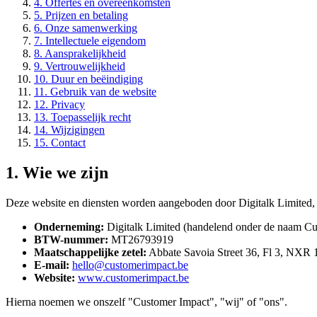
4. Offertes en overeenkomsten
5. Prijzen en betaling
6. Onze samenwerking
7. Intellectuele eigendom
8. Aansprakelijkheid
9. Vertrouwelijkheid
10. Duur en beëindiging
11. Gebruik van de website
12. Privacy
13. Toepasselijk recht
14. Wijzigingen
15. Contact
1. Wie we zijn
Deze website en diensten worden aangeboden door Digitalk Limited, 
Onderneming:
Digitalk Limited (handelend onder de naam Cu
BTW-nummer:
MT26793919
Maatschappelijke zetel:
Abbate Savoia Street 36, Fl 3, NXR 
E-mail:
hello@customerimpact.be
Website:
www.customerimpact.be
Hierna noemen we onszelf "Customer Impact", "wij" of "ons".