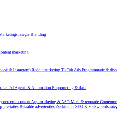
Marketingstrategie
Branding
ontent marketing
book & Instagram)
Reddit marketing
TikTok Ads
Programmatic & disp
 maken
AI Agents & Automation
Rapportering & data
genereerde content
App-marketing & ASO
Merk & reputatie
Contentpr
p-prestaties
Betaalde advertenties
Zoektrends
SEO & zoekwoordstrate