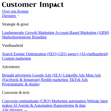
Over ons
Kennis
Diensten
Strategie & groei
Leadgeneratie
Growth Marketing
Account-Based Marketing (ABM)
Marketingstrategie
Branding
Vindbaarheid
Search Engine Optimization (SEO)
GEO agency (AI-vindbaarheid)
Content marketing
Adverteren
Betaald adverteren
Google Ads (SEA)
LinkedIn Ads
Meta Ads
(Facebook & Instagram)
Reddit marketing
TikTok Ads
Programmatic & display
Conversie & tech
Conversie-optimalisatie (CRO)
Marketing automation
Website laten
maken
AI Agents & Automation
Rapportering & data
Alle diensten →