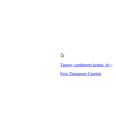
Tanguy combineert kennis, frisse ideeën en praktijkervaring
Fern Thanaporn Uparirat