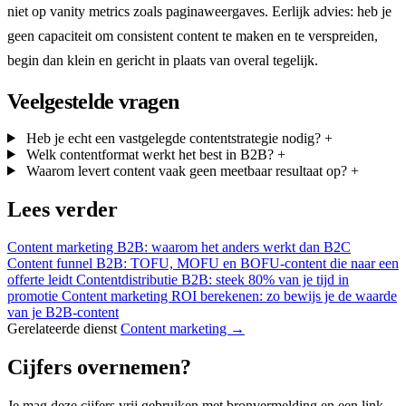
niet op vanity metrics zoals paginaweergaves. Eerlijk advies: heb je
geen capaciteit om consistent content te maken en te verspreiden,
begin dan klein en gericht in plaats van overal tegelijk.
Veelgestelde vragen
Heb je echt een vastgelegde contentstrategie nodig?
+
Welk contentformat werkt het best in B2B?
+
Waarom levert content vaak geen meetbaar resultaat op?
+
Lees verder
Content marketing B2B: waarom het anders werkt dan B2C
Content funnel B2B: TOFU, MOFU en BOFU-content die naar een
offerte leidt
Contentdistributie B2B: steek 80% van je tijd in
promotie
Content marketing ROI berekenen: zo bewijs je de waarde
van je B2B-content
Gerelateerde dienst
Content marketing →
Cijfers overnemen?
Je mag deze cijfers vrij gebruiken met bronvermelding en een link