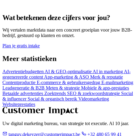
Wat betekenen deze cijfers voor jou?
Wij vertalen marktdata naar een concreet groeiplan voor jouw B2B-
bedrijf, gestuurd op klanten en omzet.
Plan je gratis intake
Meer statistieken
Advertentiebudgetten
AI & GEO-optimalisatie
AI in marketing
AI-
gegenereerde content
App-marketing & ASO
Merk & reputatie
Contentproductie
E-commerce & gebruikersgedrag
E-mailmarketing
Leadgeneratie & B2B
Meten & strategie
Mobiele & app-prestaties
Betaalde advertenties
Zoektrends
SEO & zoekwoordstrategie
Social
& influencer
Social & organisch bereik
Videomarketing
Websiteprestaties
Uw digital marketing bureau, van strategie tot executie. Al 10 jaar.
tanguy.dekeyzer@customerimpact.be
+32 480 65 99 41