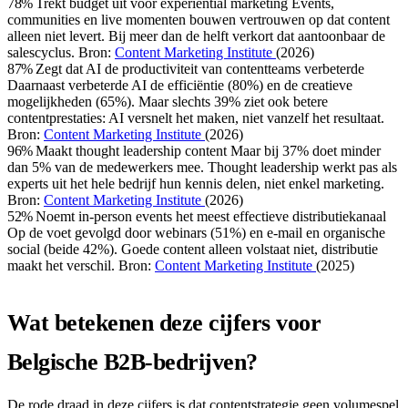
78%
Trekt budget uit voor experiential marketing
Events,
communities en live momenten bouwen vertrouwen op dat content
alleen niet levert. Bij meer dan de helft verkort dat aantoonbaar de
salescyclus.
Bron:
Content Marketing Institute
(2026)
87%
Zegt dat AI de productiviteit van contentteams verbeterde
Daarnaast verbeterde AI de efficiëntie (80%) en de creatieve
mogelijkheden (65%). Maar slechts 39% ziet ook betere
contentprestaties: AI versnelt het maken, niet vanzelf het resultaat.
Bron:
Content Marketing Institute
(2026)
96%
Maakt thought leadership content
Maar bij 37% doet minder
dan 5% van de medewerkers mee. Thought leadership werkt pas als
experts uit het hele bedrijf hun kennis delen, niet enkel marketing.
Bron:
Content Marketing Institute
(2026)
52%
Noemt in-person events het meest effectieve distributiekanaal
Op de voet gevolgd door webinars (51%) en e-mail en organische
social (beide 42%). Goede content alleen volstaat niet, distributie
maakt het verschil.
Bron:
Content Marketing Institute
(2025)
Wat betekenen deze cijfers voor
Belgische B2B-bedrijven?
De rode draad in deze cijfers is dat contentstrategie geen volumespel