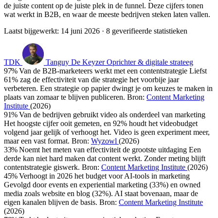
de juiste content op de juiste plek in de funnel. Deze cijfers tonen
wat werkt in B2B, en waar de meeste bedrijven steken laten vallen.
Laatst bijgewerkt:
14 juni 2026
· 8 geverifieerde statistieken
TDK
Tanguy De Keyzer
Oprichter & digitale strateeg
97%
Van de B2B-marketeers werkt met een contentstrategie
Liefst
61% zag de effectiviteit van die strategie het voorbije jaar
verbeteren. Een strategie op papier dwingt je om keuzes te maken in
plaats van zomaar te blijven publiceren.
Bron:
Content Marketing
Institute
(2026)
91%
Van de bedrijven gebruikt video als onderdeel van marketing
Het hoogste cijfer ooit gemeten, en 92% houdt het videobudget
volgend jaar gelijk of verhoogt het. Video is geen experiment meer,
maar een vast format.
Bron:
Wyzowl
(2026)
33%
Noemt het meten van effectiviteit de grootste uitdaging
Een
derde kan niet hard maken dat content werkt. Zonder meting blijft
contentstrategie giswerk.
Bron:
Content Marketing Institute
(2026)
45%
Verhoogt in 2026 het budget voor AI-tools in marketing
Gevolgd door events en experiential marketing (33%) en owned
media zoals website en blog (32%). AI staat bovenaan, maar de
eigen kanalen blijven de basis.
Bron:
Content Marketing Institute
(2026)