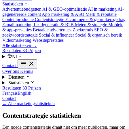
Statistieken
Advertentiebudgetten
AI & GEO-optimalisatie
AI in marketing
AI-
gegenereerde content
App-marketing & ASO
Merk & reputatie
Contentproductie
Contentstrategie
E-commerce & gebruikersgedrag
E-mailmarketing
Leadgeneratie & B2B
Meten & strategie
Mobiele
& app-prestaties
Betaalde advertenties
Zoektrends
SEO &
zoekwoordstrategie
Social & influencer
Social & organisch bereik
Videomarketing
Websiteprestaties
Alle statistieken →
Resultaten
33
Prijzen
NL
Contact
Over ons
Kennis
Diensten
Statistieken
Resultaten
33
Prijzen
Français
English
Contact
← Alle marketingstatistieken
Contentstrategie statistieken
Een goede contentstrategie draait niet om meer publiceren, maar om