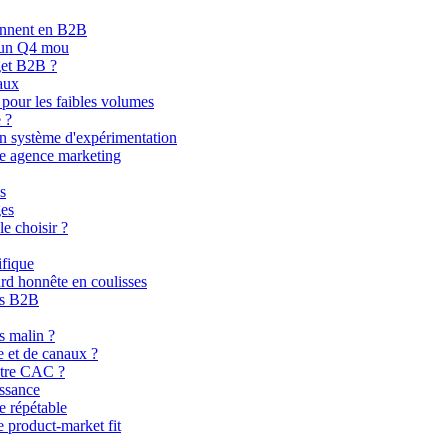
ionnent en B2B
r un Q4 mou
get B2B ?
aux
 pour les faibles volumes
 ?
un système d'expérimentation
tre agence marketing
s
ges
e choisir ?
ifique
rd honnête en coulisses
es B2B
s malin ?
 et de canaux ?
otre CAC ?
issance
e répétable
e product-market fit