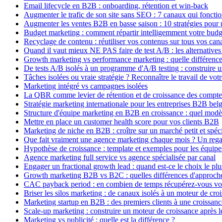
Email lifecycle en B2B : onboarding, rétention et win-back
Augmenter le trafic de son site sans SEO : 7 canaux qui fonct
Augmenter les ventes B2B en basse saison : 10 stratégies pou
Budget marketing : comment répartir intelligemment votre bud
Recyclage de contenu : réutiliser vos contenus sur tous vos can
Quand il vaut mieux NE PAS faire de test A/B : les alternatives
Growth marketing vs performance marketing : quelle différence
De tests A/B isolés à un programme d'A/B testing : construire 
Tâches isolées ou vraie stratégie ? Reconnaître le travail de vo
Marketing intégré vs campagnes isolées
La QBR comme levier de rétention et de croissance des compte
Stratégie marketing internationale pour les entreprises B2B bel
Structure d'équipe marketing en B2B en croissance : quel modèl
Mettre en place un customer health score pour vos clients B2B
Marketing de niche en B2B : croître sur un marché petit et spéc
Que fait vraiment une agence marketing chaque mois ? Un rega
Hypothèse de croissance : template et exemples pour les équip
Agence marketing full service vs agence spécialisée par canal
Engager un fractional growth lead : quand est-ce le choix le plu
Growth marketing B2B vs B2C : quelles différences d'approche
CAC payback period : en combien de temps récupérez-vous v
Briser les silos marketing : de canaux isolés à un moteur de cro
Marketing startup en B2B : des premiers clients à une croissanc
Scale-up marketing : construire un moteur de croissance après l
Marketing vs publicité : quelle est la différence ?