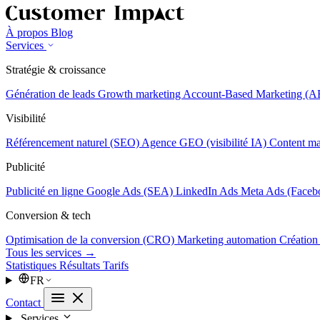
À propos
Blog
Services
Stratégie & croissance
Génération de leads
Growth marketing
Account-Based Marketing (
Visibilité
Référencement naturel (SEO)
Agence GEO (visibilité IA)
Content ma
Publicité
Publicité en ligne
Google Ads (SEA)
LinkedIn Ads
Meta Ads (Faceb
Conversion & tech
Optimisation de la conversion (CRO)
Marketing automation
Création
Tous les services →
Statistiques
Résultats
Tarifs
FR
Contact
Services