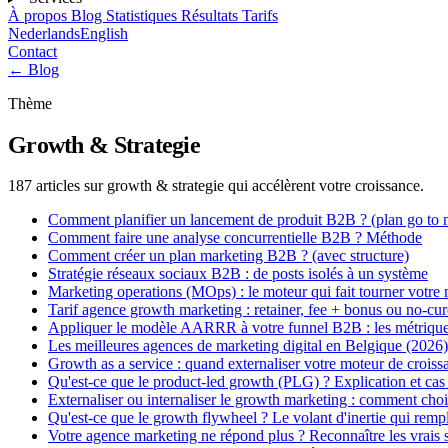
À propos
Blog
Statistiques
Résultats
Tarifs
Nederlands
English
Contact
← Blog
Thème
Growth & Strategie
187 articles sur growth & strategie qui accélèrent votre croissance.
Comment planifier un lancement de produit B2B ? (plan go to 
Comment faire une analyse concurrentielle B2B ? Méthode
Comment créer un plan marketing B2B ? (avec structure)
Stratégie réseaux sociaux B2B : de posts isolés à un système
Marketing operations (MOps) : le moteur qui fait tourner votre
Tarif agence growth marketing : retainer, fee + bonus ou no-cu
Appliquer le modèle AARRR à votre funnel B2B : les métrique
Les meilleures agences de marketing digital en Belgique (2026)
Growth as a service : quand externaliser votre moteur de croiss
Qu'est-ce que le product-led growth (PLG) ? Explication et cas
Externaliser ou internaliser le growth marketing : comment choi
Qu'est-ce que le growth flywheel ? Le volant d'inertie qui remp
Votre agence marketing ne répond plus ? Reconnaître les vrais 