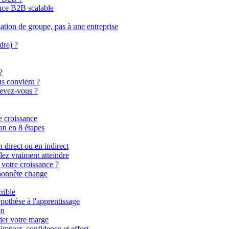
ance B2B scalable
tion de groupe, pas à une entreprise
dre) ?
?
us convient ?
cevez-vous ?
e croissance
an en 8 étapes
n direct ou en indirect
lez vraiment atteindre
 votre croissance ?
 honnête change
rible
pothèse à l'apprentissage
on
der votre marge
impact, confidence et effort