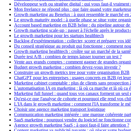
Développeur web ou stratège digital : qui vous faut-il vraiment 
Mon freelance ne répond plus : que faire quand votre marketeu
Growth marketing au Benelux : à quoi ressemble le marché en 
Le growth maturity model : à quelle phase se situe votre organi
Account based marketing en B2B belge : du pipeline autour de
Growth marketing scale-up : passer à l'échelle après le product-
Le growth marketing pour les startups healthtech
Backlog d'expérimentation : collecter, scorer et préparer vos idé
Du conseil stratégique au produit qui fonctionne : comment nous 
Growth marketing healthtech : croître sur un marché de la santé
Durée test A/B : combien de temps laisser tourner un test ?
Vente aux grands comptes : comment gagner de grandes organ
Budget growth marketing : combien devez-vous investir ?
Construire un growth metrics tree pour votre organisation B2B
ChatGPT pour les entreprises : usages concrets en B2B (et leurs
Marketing cabinet comptable : plus de clients sans prospection à
L'automatisation IA en marketing : là où ça marche et là où ça 
Marketing full funnel : quand tous vos canaux forment un seul 
Qu'est-ce que l'analyse de cohorte et pourquoi elle rend vos chi
L'IA dans le growth marketing : comment l'IA transforme le mét
Choisir une agence marketing transport logistique
Communication marketing intégrée : une marque cohérente par
SaaS marketing : pourquoi vendre du logiciel ne fonctionne c
Agence growth marketing SaaS : à quoi faut-il faire attention ?
Content marketing vs publicité payante : où placer votre budge