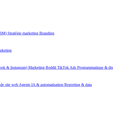
ABM)
Stratégie marketing
Branding
rketing
ook & Instagram)
Marketing Reddit
TikTok Ads
Programmatique & dis
 de site web
Agents IA & automatisation
Reporting & data