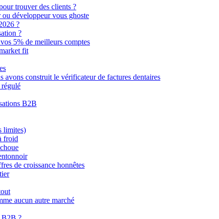
pour trouver des clients ?
r ou développeur vous ghoste
2026 ?
sation ?
 vos 5% de meilleurs comptes
market fit
es
avons construit le vérificateur de factures dentaires
 régulé
isations B2B
 limites)
 froid
échoue
entonnoir
ffres de croissance honnêtes
ier
tout
omme aucun autre marché
t B2B ?