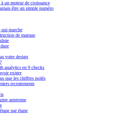
 à un moteur de croissance
 jamais être un simple numéro
e qui marche
truction de marque
liste
 dure
as votre design
?
h analytics en 9 checks
voir exiger
 que les chiffres isolés
emiers recrutements
is
quipe apprenne
e
étape par étape