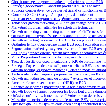
Choisir une agence growth marketing : 9 critères pour le B2B
Stratégie go-to-market : lancer un produit B2B sans se rater
Publicité comparative : ce que c'est et quand ça fonctionne en
Combiner SEO et Google Ads pour plus de rendement
Externaliser son programme d'expérimentation ou le construire 
Tendances growth marketing 2026 : ce qui change pour le B2
Marketing industriel : atteindre les acheteurs techniques
Growth marketing vs marketing traditionnel : 6 différences fon
Qu'est-ce qu'une hypothèse de croissance ? La brique de base 
Growth marketing e-commerce B2B : achats répétés et croissa
Optimiser le flux d'onboarding client B2B pour l'activation et la
Segmentation marketing : segmenter votre audience B2B avec p
Les 9 plus grandes erreurs growth marketing (et comment les év
Value Proposition Canvas : explication, modèle et exemple
Taux de réussite des expérimentations et KPI de programme : m
Stratégie d'upsell et de cross-sell pour vos clients B2B existants
Growth hacking vs growth marketing : effet de mode ou durabl
Ambassadeurs de marque et programmes d'advocacy en B2B
Growth marketing freelance ou agence ? Avantages et inconvén
Améliorer le net revenue retention (NRR) en B2B
Cadence de reporting marketing : de la revue hebdomadaire au
Growth loops vs funnel : pourquoi les loops font croître durab
Qu'est-ce qu'un growth metrics tree ? Votre moteur de croissanc
Marketing en période de récession : le manuel B2B pour la cris
Qu'est-ce que le RevOps (revenue operations) et pourquoi il ac