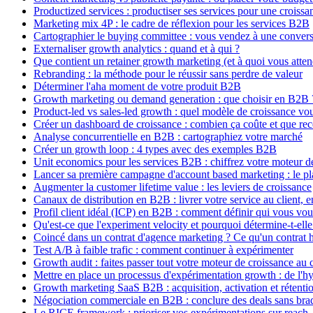
Productized services : productiser ses services pour une croiss
Marketing mix 4P : le cadre de réflexion pour les services B2B
Cartographier le buying committee : vous vendez à une conversa
Externaliser growth analytics : quand et à qui ?
Que contient un retainer growth marketing (et à quoi vous atten
Rebranding : la méthode pour le réussir sans perdre de valeur
Déterminer l'aha moment de votre produit B2B
Growth marketing ou demand generation : que choisir en B2B 
Product-led vs sales-led growth : quel modèle de croissance vo
Créer un dashboard de croissance : combien ça coûte et que re
Analyse concurrentielle en B2B : cartographiez votre marché
Créer un growth loop : 4 types avec des exemples B2B
Unit economics pour les services B2B : chiffrez votre moteur d
Lancer sa première campagne d'account based marketing : le pl
Augmenter la customer lifetime value : les leviers de croissance
Canaux de distribution en B2B : livrer votre service au client, e
Profil client idéal (ICP) en B2B : comment définir qui vous vou
Qu'est-ce que l'experiment velocity et pourquoi détermine-t-elle
Coincé dans un contrat d'agence marketing ? Ce qu'un contrat
Test A/B à faible trafic : comment continuer à expérimenter
Growth audit : faites passer tout votre moteur de croissance au c
Mettre en place un processus d'expérimentation growth : de l'hy
Growth marketing SaaS B2B : acquisition, activation et rétenti
Négociation commerciale en B2B : conclure des deals sans bra
Le RICE framework : prioriser vos expérimentations sur reach, 