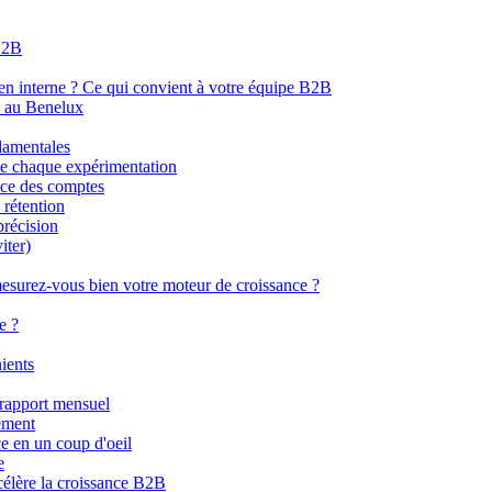
 B2B
en interne ? Ce qui convient à votre équipe B2B
B au Benelux
damentales
de chaque expérimentation
nce des comptes
 rétention
récision
iter)
esurez-vous bien votre moteur de croissance ?
e ?
ients
 rapport mensuel
lement
e en un coup d'oeil
e
célère la croissance B2B