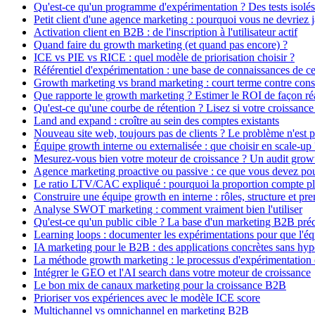
Qu'est-ce qu'un programme d'expérimentation ? Des tests isolés
Petit client d'une agence marketing : pourquoi vous ne devriez
Activation client en B2B : de l'inscription à l'utilisateur actif
Quand faire du growth marketing (et quand pas encore) ?
ICE vs PIE vs RICE : quel modèle de priorisation choisir ?
Référentiel d'expérimentation : une base de connaissances de c
Growth marketing vs brand marketing : court terme contre cons
Que rapporte le growth marketing ? Estimer le ROI de façon réa
Qu'est-ce qu'une courbe de rétention ? Lisez si votre croissance
Land and expand : croître au sein des comptes existants
Nouveau site web, toujours pas de clients ? Le problème n'est p
Équipe growth interne ou externalisée : que choisir en scale-up 
Mesurez-vous bien votre moteur de croissance ? Un audit growt
Agence marketing proactive ou passive : ce que vous devez pou
Le ratio LTV/CAC expliqué : pourquoi la proportion compte plus
Construire une équipe growth en interne : rôles, structure et pr
Analyse SWOT marketing : comment vraiment bien l'utiliser
Qu'est-ce qu'un public cible ? La base d'un marketing B2B préc
Learning loops : documenter les expérimentations pour que l'é
IA marketing pour le B2B : des applications concrètes sans hyp
La méthode growth marketing : le processus d'expérimentation 
Intégrer le GEO et l'AI search dans votre moteur de croissance
Le bon mix de canaux marketing pour la croissance B2B
Prioriser vos expériences avec le modèle ICE score
Multichannel vs omnichannel en marketing B2B