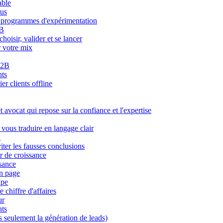
able
dus
des programmes d'expérimentation
2B
oisir, valider et se lancer
r votre mix
B2B
nts
er clients offline
avocat qui repose sur la confiance et l'expertise
 vous traduire en langage clair
a
ter les fausses conclusions
r de croissance
ssance
en page
ape
 chiffre d'affaires
ur
nts
 seulement la génération de leads)