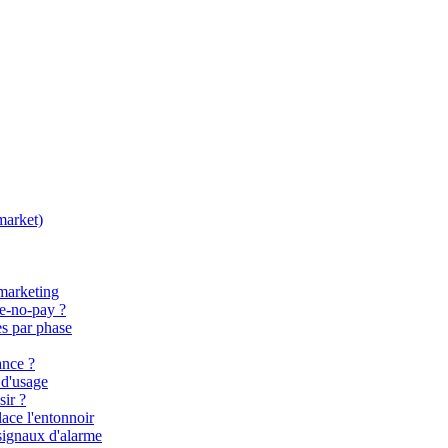
market)
 marketing
re-no-pay ?
s par phase
ance ?
 d'usage
sir ?
lace l'entonnoir
signaux d'alarme