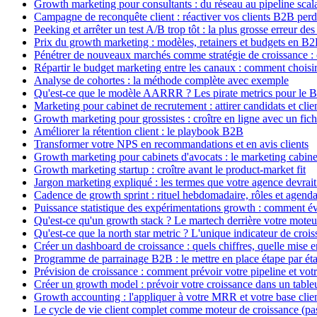
Growth marketing pour consultants : du réseau au pipeline scal
Campagne de reconquête client : réactiver vos clients B2B per
Peeking et arrêter un test A/B trop tôt : la plus grosse erreur 
Prix du growth marketing : modèles, retainers et budgets en B
Pénétrer de nouveaux marchés comme stratégie de croissance : ch
Répartir le budget marketing entre les canaux : comment choisi
Analyse de cohortes : la méthode complète avec exemple
Qu'est-ce que le modèle AARRR ? Les pirate metrics pour le 
Marketing pour cabinet de recrutement : attirer candidats et clie
Growth marketing pour grossistes : croître en ligne avec un fichi
Améliorer la rétention client : le playbook B2B
Transformer votre NPS en recommandations et en avis clients
Growth marketing pour cabinets d'avocats : le marketing cabinet 
Growth marketing startup : croître avant le product-market fit
Jargon marketing expliqué : les termes que votre agence devrait
Cadence de growth sprint : rituel hebdomadaire, rôles et agend
Puissance statistique des expérimentations growth : comment évi
Qu'est-ce qu'un growth stack ? Le martech derrière votre moteu
Qu'est-ce que la north star metric ? L'unique indicateur de croi
Créer un dashboard de croissance : quels chiffres, quelle mise 
Programme de parrainage B2B : le mettre en place étape par ét
Prévision de croissance : comment prévoir votre pipeline et votre
Créer un growth model : prévoir votre croissance dans un table
Growth accounting : l'appliquer à votre MRR et votre base clie
Le cycle de vie client complet comme moteur de croissance (pas