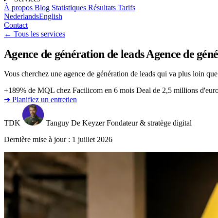
À propos
Blog
Statistiques
Résultats
Tarifs
Nederlands
English
Contact
← Tous les services
Agence de génération de leads
Agence de génér
Vous cherchez une agence de génération de leads qui va plus loin que 
+189% de MQL chez Facilicom en 6 mois
Deal de 2,5 millions d'eu
➜ Planifiez un entretien
TDK
Tanguy De Keyzer
Fondateur & stratège digital
Dernière mise à jour : 1 juillet 2026