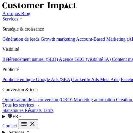
À propos
Blog
Services
Stratégie & croissance
Génération de leads
Growth marketing
Account-Based Marketing (
Visibilité
Référencement naturel (SEO)
Agence GEO (visibilité IA)
Content ma
Publicité
Publicité en ligne
Google Ads (SEA)
LinkedIn Ads
Meta Ads (Faceb
Conversion & tech
Optimisation de la conversion (CRO)
Marketing automation
Création
Tous les services →
Statistiques
Résultats
Tarifs
FR
Contact
Services