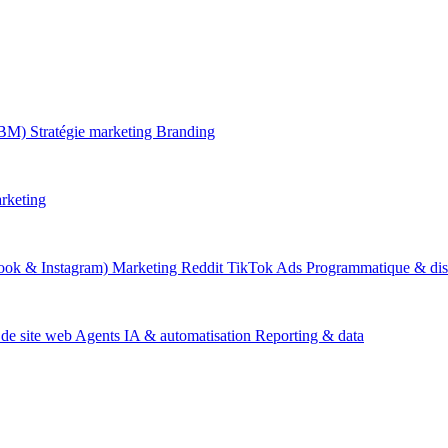
ABM)
Stratégie marketing
Branding
rketing
ook & Instagram)
Marketing Reddit
TikTok Ads
Programmatique & dis
 de site web
Agents IA & automatisation
Reporting & data