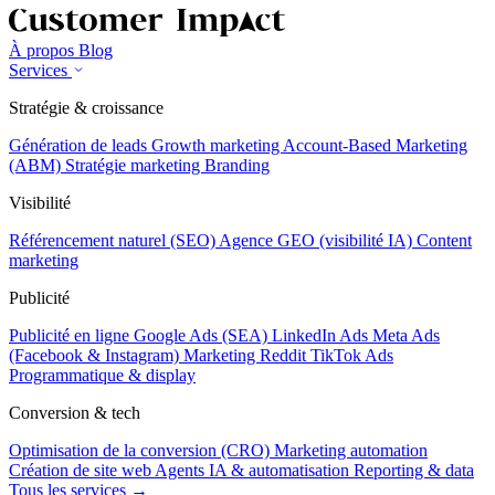
À propos
Blog
Services
Stratégie & croissance
Génération de leads
Growth marketing
Account-Based Marketing
(ABM)
Stratégie marketing
Branding
Visibilité
Référencement naturel (SEO)
Agence GEO (visibilité IA)
Content
marketing
Publicité
Publicité en ligne
Google Ads (SEA)
LinkedIn Ads
Meta Ads
(Facebook & Instagram)
Marketing Reddit
TikTok Ads
Programmatique & display
Conversion & tech
Optimisation de la conversion (CRO)
Marketing automation
Création de site web
Agents IA & automatisation
Reporting & data
Tous les services →