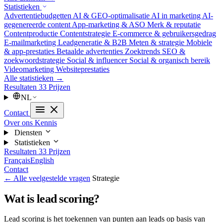
Statistieken
Advertentiebudgetten
AI & GEO-optimalisatie
AI in marketing
AI-
gegenereerde content
App-marketing & ASO
Merk & reputatie
Contentproductie
Contentstrategie
E-commerce & gebruikersgedrag
E-mailmarketing
Leadgeneratie & B2B
Meten & strategie
Mobiele
& app-prestaties
Betaalde advertenties
Zoektrends
SEO &
zoekwoordstrategie
Social & influencer
Social & organisch bereik
Videomarketing
Websiteprestaties
Alle statistieken →
Resultaten
33
Prijzen
NL
Contact
Over ons
Kennis
Diensten
Statistieken
Resultaten
33
Prijzen
Français
English
Contact
← Alle veelgestelde vragen
Strategie
Wat is lead scoring?
Lead scoring is het toekennen van punten aan leads op basis van