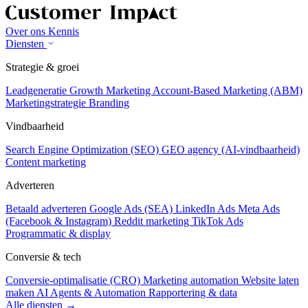
Over ons
Kennis
Diensten
Strategie & groei
Leadgeneratie
Growth Marketing
Account-Based Marketing (ABM)
Marketingstrategie
Branding
Vindbaarheid
Search Engine Optimization (SEO)
GEO agency (AI-vindbaarheid)
Content marketing
Adverteren
Betaald adverteren
Google Ads (SEA)
LinkedIn Ads
Meta Ads
(Facebook & Instagram)
Reddit marketing
TikTok Ads
Programmatic & display
Conversie & tech
Conversie-optimalisatie (CRO)
Marketing automation
Website laten
maken
AI Agents & Automation
Rapportering & data
Alle diensten →