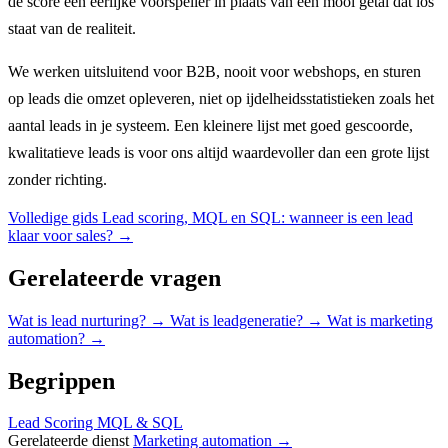
de score een eerlijke voorspeller in plaats van een mooi getal dat los
staat van de realiteit.
We werken uitsluitend voor B2B, nooit voor webshops, en sturen
op leads die omzet opleveren, niet op ijdelheidsstatistieken zoals het
aantal leads in je systeem. Een kleinere lijst met goed gescoorde,
kwalitatieve leads is voor ons altijd waardevoller dan een grote lijst
zonder richting.
Volledige gids
Lead scoring, MQL en SQL: wanneer is een lead
klaar voor sales?
→
Gerelateerde vragen
Wat is lead nurturing?
→
Wat is leadgeneratie?
→
Wat is marketing
automation?
→
Begrippen
Lead Scoring
MQL & SQL
Gerelateerde dienst
Marketing automation →