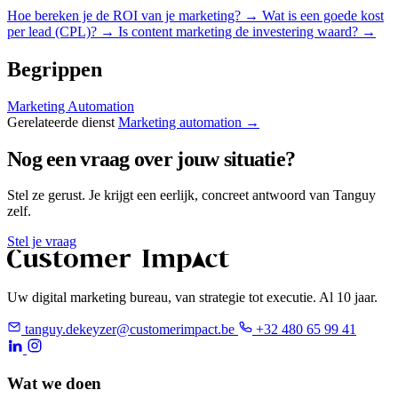
Hoe bereken je de ROI van je marketing?
→
Wat is een goede kost
per lead (CPL)?
→
Is content marketing de investering waard?
→
Begrippen
Marketing Automation
Gerelateerde dienst
Marketing automation →
Nog een vraag over jouw situatie?
Stel ze gerust. Je krijgt een eerlijk, concreet antwoord van Tanguy
zelf.
Stel je vraag
Uw digital marketing bureau, van strategie tot executie. Al 10 jaar.
tanguy.dekeyzer@customerimpact.be
+32 480 65 99 41
Wat we doen