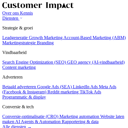
Over ons
Kennis
Diensten
Strategie & groei
Leadgeneratie
Growth Marketing
Account-Based Marketing (ABM)
Marketingstrategie
Branding
Vindbaarheid
Search Engine Optimization (SEO)
GEO agency (AI-vindbaarheid)
Content marketing
Adverteren
Betaald adverteren
Google Ads (SEA)
LinkedIn Ads
Meta Ads
(Facebook & Instagram)
Reddit marketing
TikTok Ads
Programmatic & display
Conversie & tech
Conversie-optimalisatie (CRO)
Marketing automation
Website laten
maken
AI Agents & Automation
Rapportering & data
Alle diensten →