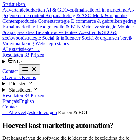
Statistieken
Advertentiebudgetten
AI & GEO-optimalisatie
AI in marketing
AI-
gegenereerde content
App-marketing & ASO
Merk & reputatie
Contentproductie
Contentstrategie
E-commerce & gebruikersgedrag
E-mailmarketing
Leadgeneratie & B2B
Meten & strategie
Mobiele
& app-prestaties
Betaalde advertenties
Zoektrends
SEO &
zoekwoordstrategie
Social & influencer
Social & organisch bereik
Videomarketing
Websiteprestaties
Alle statistieken →
Resultaten
33
Prijzen
NL
Contact
Over ons
Kennis
Diensten
Statistieken
Resultaten
33
Prijzen
Français
English
Contact
← Alle veelgestelde vragen
Kosten & ROI
Hoeveel kost marketing automation?
Dat hangt af van de software die je kiest en de begeleiding die je