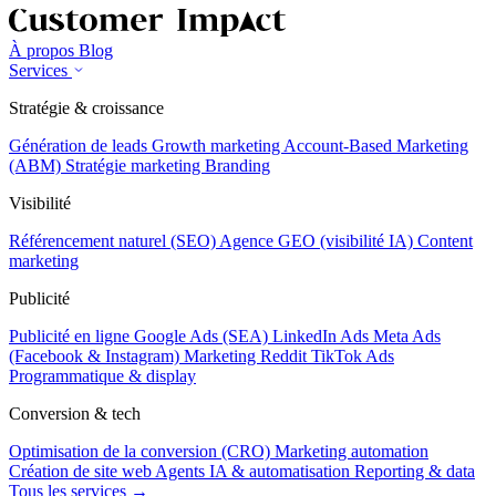
À propos
Blog
Services
Stratégie & croissance
Génération de leads
Growth marketing
Account-Based Marketing
(ABM)
Stratégie marketing
Branding
Visibilité
Référencement naturel (SEO)
Agence GEO (visibilité IA)
Content
marketing
Publicité
Publicité en ligne
Google Ads (SEA)
LinkedIn Ads
Meta Ads
(Facebook & Instagram)
Marketing Reddit
TikTok Ads
Programmatique & display
Conversion & tech
Optimisation de la conversion (CRO)
Marketing automation
Création de site web
Agents IA & automatisation
Reporting & data
Tous les services →