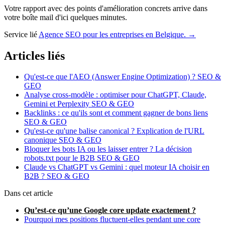
Votre rapport avec des points d'amélioration concrets arrive dans
votre boîte mail d'ici quelques minutes.
Service lié
Agence SEO pour les entreprises en Belgique. →
Articles liés
Qu'est-ce que l'AEO (Answer Engine Optimization) ?
SEO &
GEO
Analyse cross-modèle : optimiser pour ChatGPT, Claude,
Gemini et Perplexity
SEO & GEO
Backlinks : ce qu'ils sont et comment gagner de bons liens
SEO & GEO
Qu'est-ce qu'une balise canonical ? Explication de l'URL
canonique
SEO & GEO
Bloquer les bots IA ou les laisser entrer ? La décision
robots.txt pour le B2B
SEO & GEO
Claude vs ChatGPT vs Gemini : quel moteur IA choisir en
B2B ?
SEO & GEO
Dans cet article
Qu’est-ce qu’une Google core update exactement ?
Pourquoi mes positions fluctuent-elles pendant une core