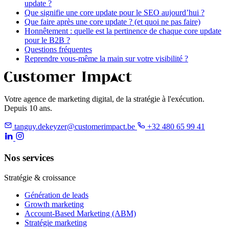
update ?
Que signifie une core update pour le SEO aujourd’hui ?
Que faire après une core update ? (et quoi ne pas faire)
Honnêtement : quelle est la pertinence de chaque core update
pour le B2B ?
Questions fréquentes
Reprendre vous-même la main sur votre visibilité ?
Votre agence de marketing digital, de la stratégie à l'exécution.
Depuis 10 ans.
tanguy.dekeyzer@customerimpact.be
+32 480 65 99 41
Nos services
Stratégie & croissance
Génération de leads
Growth marketing
Account-Based Marketing (ABM)
Stratégie marketing