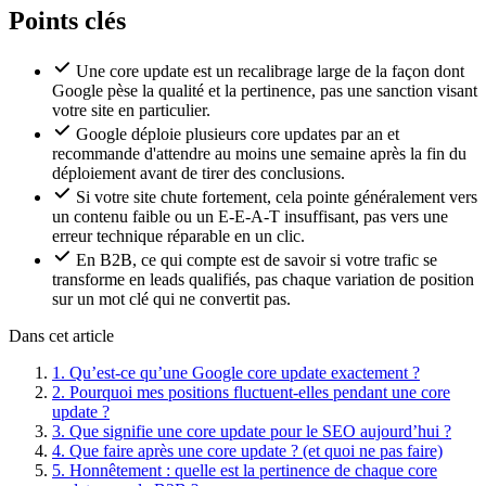
Points clés
Une core update est un recalibrage large de la façon dont
Google pèse la qualité et la pertinence, pas une sanction visant
votre site en particulier.
Google déploie plusieurs core updates par an et
recommande d'attendre au moins une semaine après la fin du
déploiement avant de tirer des conclusions.
Si votre site chute fortement, cela pointe généralement vers
un contenu faible ou un E-E-A-T insuffisant, pas vers une
erreur technique réparable en un clic.
En B2B, ce qui compte est de savoir si votre trafic se
transforme en leads qualifiés, pas chaque variation de position
sur un mot clé qui ne convertit pas.
Dans cet article
1.
Qu’est-ce qu’une Google core update exactement ?
2.
Pourquoi mes positions fluctuent-elles pendant une core
update ?
3.
Que signifie une core update pour le SEO aujourd’hui ?
4.
Que faire après une core update ? (et quoi ne pas faire)
5.
Honnêtement : quelle est la pertinence de chaque core