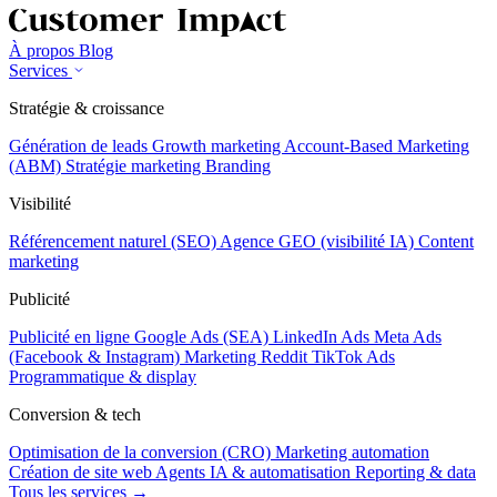
À propos
Blog
Services
Stratégie & croissance
Génération de leads
Growth marketing
Account-Based Marketing
(ABM)
Stratégie marketing
Branding
Visibilité
Référencement naturel (SEO)
Agence GEO (visibilité IA)
Content
marketing
Publicité
Publicité en ligne
Google Ads (SEA)
LinkedIn Ads
Meta Ads
(Facebook & Instagram)
Marketing Reddit
TikTok Ads
Programmatique & display
Conversion & tech
Optimisation de la conversion (CRO)
Marketing automation
Création de site web
Agents IA & automatisation
Reporting & data
Tous les services →