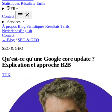
Statistiques
Résultats
Tarifs
FR
Contact
Services
À propos
Blog
Statistiques
Résultats
Tarifs
Nederlands
English
Contact
← Blog
/
SEO & GEO
SEO & GEO
Qu'est-ce qu'une Google core update ?
Explication et approche B2B
TDK