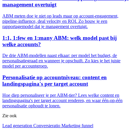
management overtuigt
ABM meten doe je niet op leads maar op account-engagement,
pipeline-influence, deal velocity en ROI. Zo bouw je een
rapportagemodel dat je management overtuigt.
1:1, 1:few en 1:many ABM: welk model past bij
welke accounts?
De drie ABM-modellen naast elkaar: per model het budget, de
personalisatiegraad en wanneer je opschuift. Zo kies je het juiste
model per accountgroep.
Personalisatie op accountniveau: content en
landingspagina's per target account
Hoe diep personaliseer je per ABM-tier? Lees welke content en
landingspagina's per target account renderen, en waar één-op-één
personalisatie ophoudt te lonen.
Zie ook
Lead generation
Conversieratio
Marketing funnel