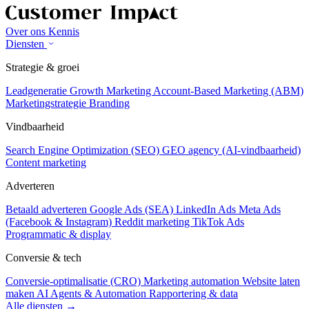
Over ons
Kennis
Diensten
Strategie & groei
Leadgeneratie
Growth Marketing
Account-Based Marketing (ABM)
Marketingstrategie
Branding
Vindbaarheid
Search Engine Optimization (SEO)
GEO agency (AI-vindbaarheid)
Content marketing
Adverteren
Betaald adverteren
Google Ads (SEA)
LinkedIn Ads
Meta Ads
(Facebook & Instagram)
Reddit marketing
TikTok Ads
Programmatic & display
Conversie & tech
Conversie-optimalisatie (CRO)
Marketing automation
Website laten
maken
AI Agents & Automation
Rapportering & data
Alle diensten →