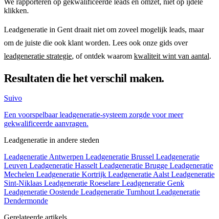
We rapporteren op gekwalificeerde leads en omzet, niet op ijdele
klikken.
Leadgeneratie in Gent draait niet om zoveel mogelijk leads, maar
om de juiste die ook klant worden. Lees ook onze gids over
leadgeneratie strategie
, of ontdek waarom
kwaliteit wint van aantal
.
Resultaten die het verschil maken.
Suivo
Een voorspelbaar leadgeneratie-systeem zorgde voor meer
gekwalificeerde aanvragen.
Leadgeneratie in andere steden
Leadgeneratie Antwerpen
Leadgeneratie Brussel
Leadgeneratie
Leuven
Leadgeneratie Hasselt
Leadgeneratie Brugge
Leadgeneratie
Mechelen
Leadgeneratie Kortrijk
Leadgeneratie Aalst
Leadgeneratie
Sint-Niklaas
Leadgeneratie Roeselare
Leadgeneratie Genk
Leadgeneratie Oostende
Leadgeneratie Turnhout
Leadgeneratie
Dendermonde
Gerelateerde artikels