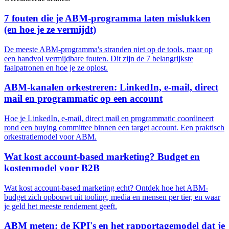
7 fouten die je ABM-programma laten mislukken
(en hoe je ze vermijdt)
De meeste ABM-programma's stranden niet op de tools, maar op
een handvol vermijdbare fouten. Dit zijn de 7 belangrijkste
faalpatronen en hoe je ze oplost.
ABM-kanalen orkestreren: LinkedIn, e-mail, direct
mail en programmatic op een account
Hoe je LinkedIn, e-mail, direct mail en programmatic coordineert
rond een buying committee binnen een target account. Een praktisch
orkestratiemodel voor ABM.
Wat kost account-based marketing? Budget en
kostenmodel voor B2B
Wat kost account-based marketing echt? Ontdek hoe het ABM-
budget zich opbouwt uit tooling, media en mensen per tier, en waar
je geld het meeste rendement geeft.
ABM meten: de KPI's en het rapportagemodel dat je