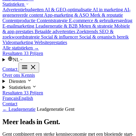
Statistieken
Advertentiebudgetten
AI & GEO-optimalisatie
AI in marketing
AI-
gegenereerde content
App-marketing & ASO
Merk & reputatie
Contentproductie
Contentstrategie
E-commerce & gebruikersgedrag
E-mailmarketing
Leadgeneratie & B2B
Meten & strategie
Mobiele
& app-prestaties
Betaalde advertenties
Zoektrends
SEO &
zoekwoordstrategie
Social & influencer
Social & organisch bereik
Videomarketing
Websiteprestaties
Alle statistieken →
Resultaten
33
Prijzen
NL
Contact
Over ons
Kennis
Diensten
Statistieken
Resultaten
33
Prijzen
Français
English
Contact
← Leadgeneratie
Leadgeneratie Gent
Meer leads in Gent.
Gent combineert een sterke kenniseconomie met een bloeiende start-