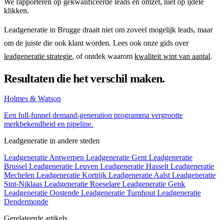
We rapporteren op gekwalificeerde leads en omzet, niet op ijdele
klikken.
Leadgeneratie in Brugge draait niet om zoveel mogelijk leads, maar
om de juiste die ook klant worden. Lees ook onze gids over
leadgeneratie strategie
, of ontdek waarom
kwaliteit wint van aantal
.
Resultaten die het verschil maken.
Holmes & Watson
Een full-funnel demand-generation programma vergrootte
merkbekendheid en pipeline.
Leadgeneratie in andere steden
Leadgeneratie Antwerpen
Leadgeneratie Gent
Leadgeneratie
Brussel
Leadgeneratie Leuven
Leadgeneratie Hasselt
Leadgeneratie
Mechelen
Leadgeneratie Kortrijk
Leadgeneratie Aalst
Leadgeneratie
Sint-Niklaas
Leadgeneratie Roeselare
Leadgeneratie Genk
Leadgeneratie Oostende
Leadgeneratie Turnhout
Leadgeneratie
Dendermonde
Gerelateerde artikels