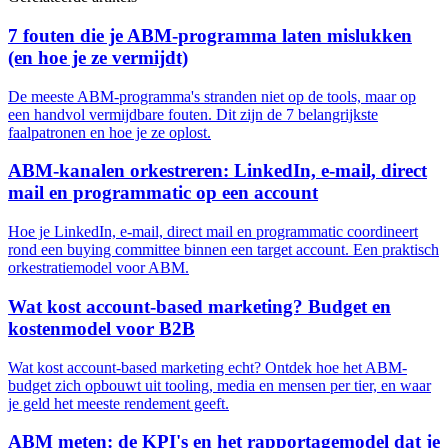
7 fouten die je ABM-programma laten mislukken
(en hoe je ze vermijdt)
De meeste ABM-programma's stranden niet op de tools, maar op
een handvol vermijdbare fouten. Dit zijn de 7 belangrijkste
faalpatronen en hoe je ze oplost.
ABM-kanalen orkestreren: LinkedIn, e-mail, direct
mail en programmatic op een account
Hoe je LinkedIn, e-mail, direct mail en programmatic coordineert
rond een buying committee binnen een target account. Een praktisch
orkestratiemodel voor ABM.
Wat kost account-based marketing? Budget en
kostenmodel voor B2B
Wat kost account-based marketing echt? Ontdek hoe het ABM-
budget zich opbouwt uit tooling, media en mensen per tier, en waar
je geld het meeste rendement geeft.
ABM meten: de KPI's en het rapportagemodel dat je