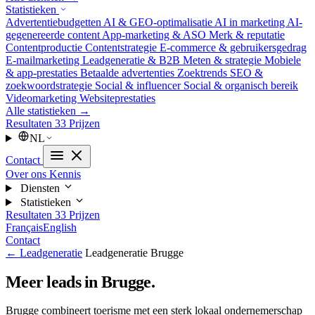
Statistieken
Advertentiebudgetten
AI & GEO-optimalisatie
AI in marketing
AI-
gegenereerde content
App-marketing & ASO
Merk & reputatie
Contentproductie
Contentstrategie
E-commerce & gebruikersgedrag
E-mailmarketing
Leadgeneratie & B2B
Meten & strategie
Mobiele
& app-prestaties
Betaalde advertenties
Zoektrends
SEO &
zoekwoordstrategie
Social & influencer
Social & organisch bereik
Videomarketing
Websiteprestaties
Alle statistieken →
Resultaten
33
Prijzen
NL
Contact
Over ons
Kennis
Diensten
Statistieken
Resultaten
33
Prijzen
Français
English
Contact
← Leadgeneratie
Leadgeneratie Brugge
Meer leads in Brugge.
Brugge combineert toerisme met een sterk lokaal ondernemerschap