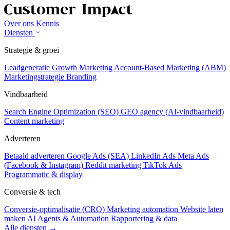
Over ons
Kennis
Diensten
Strategie & groei
Leadgeneratie
Growth Marketing
Account-Based Marketing (ABM)
Marketingstrategie
Branding
Vindbaarheid
Search Engine Optimization (SEO)
GEO agency (AI-vindbaarheid)
Content marketing
Adverteren
Betaald adverteren
Google Ads (SEA)
LinkedIn Ads
Meta Ads
(Facebook & Instagram)
Reddit marketing
TikTok Ads
Programmatic & display
Conversie & tech
Conversie-optimalisatie (CRO)
Marketing automation
Website laten
maken
AI Agents & Automation
Rapportering & data
Alle diensten →