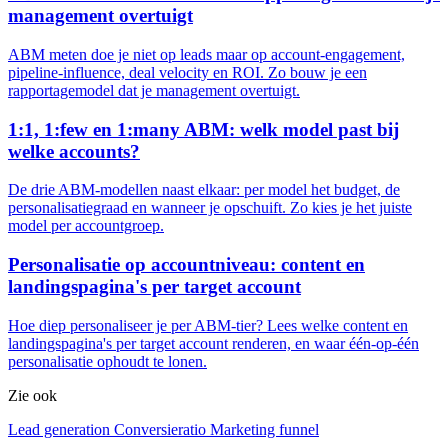
management overtuigt
ABM meten doe je niet op leads maar op account-engagement,
pipeline-influence, deal velocity en ROI. Zo bouw je een
rapportagemodel dat je management overtuigt.
1:1, 1:few en 1:many ABM: welk model past bij
welke accounts?
De drie ABM-modellen naast elkaar: per model het budget, de
personalisatiegraad en wanneer je opschuift. Zo kies je het juiste
model per accountgroep.
Personalisatie op accountniveau: content en
landingspagina's per target account
Hoe diep personaliseer je per ABM-tier? Lees welke content en
landingspagina's per target account renderen, en waar één-op-één
personalisatie ophoudt te lonen.
Zie ook
Lead generation
Conversieratio
Marketing funnel