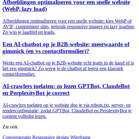
Afbeeldingen optimaliseren voor een snelle website
(WebP, lazy load)
Afbeeldingen optimaliseren voor een snelle website: kies WebP of
AVIF, comprimeer slim, gebruik responsive images en lazy loading.
Zo win je laadtijd en leads.
Een AI-chatbot op je B2B-website: meerwaarde of
gimmick (en vs contactformulier)?
Werkt een AI-chatbot op je B2B-website echt leads in de hand of is
het een gimmick? Zo weeg je de chatbot af tegen een klassiek
contactformulier.
AI-crawlers toelaten: zo lezen GPTBot, ClaudeBot
en PerplexityBot je correct
AI-crawlers toelaten op je website doe je via robots.txt, server- en
renderconfiguratie, zodat GPTBot, ClaudeBot en PerplexityBot je
content volledig lezen.
Zie ook
Conversieratio
Responsive design
Wireframe