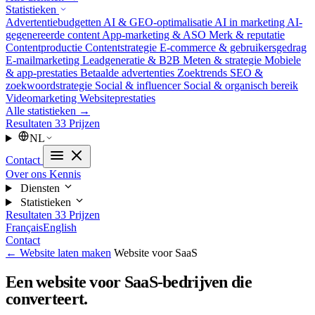
Statistieken
Advertentiebudgetten
AI & GEO-optimalisatie
AI in marketing
AI-
gegenereerde content
App-marketing & ASO
Merk & reputatie
Contentproductie
Contentstrategie
E-commerce & gebruikersgedrag
E-mailmarketing
Leadgeneratie & B2B
Meten & strategie
Mobiele
& app-prestaties
Betaalde advertenties
Zoektrends
SEO &
zoekwoordstrategie
Social & influencer
Social & organisch bereik
Videomarketing
Websiteprestaties
Alle statistieken →
Resultaten
33
Prijzen
NL
Contact
Over ons
Kennis
Diensten
Statistieken
Resultaten
33
Prijzen
Français
English
Contact
← Website laten maken
Website voor SaaS
Een website voor SaaS-bedrijven die
converteert.