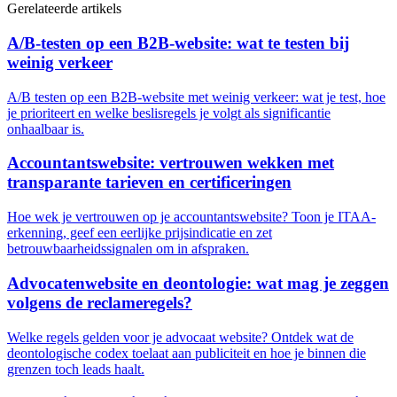
Gerelateerde artikels
A/B-testen op een B2B-website: wat te testen bij
weinig verkeer
A/B testen op een B2B-website met weinig verkeer: wat je test, hoe
je prioriteert en welke beslisregels je volgt als significantie
onhaalbaar is.
Accountantswebsite: vertrouwen wekken met
transparante tarieven en certificeringen
Hoe wek je vertrouwen op je accountantswebsite? Toon je ITAA-
erkenning, geef een eerlijke prijsindicatie en zet
betrouwbaarheidssignalen om in afspraken.
Advocatenwebsite en deontologie: wat mag je zeggen
volgens de reclameregels?
Welke regels gelden voor je advocaat website? Ontdek wat de
deontologische codex toelaat aan publiciteit en hoe je binnen die
grenzen toch leads haalt.