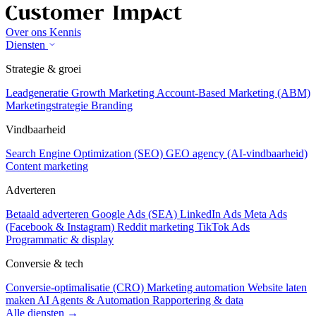
Over ons
Kennis
Diensten
Strategie & groei
Leadgeneratie
Growth Marketing
Account-Based Marketing (ABM)
Marketingstrategie
Branding
Vindbaarheid
Search Engine Optimization (SEO)
GEO agency (AI-vindbaarheid)
Content marketing
Adverteren
Betaald adverteren
Google Ads (SEA)
LinkedIn Ads
Meta Ads
(Facebook & Instagram)
Reddit marketing
TikTok Ads
Programmatic & display
Conversie & tech
Conversie-optimalisatie (CRO)
Marketing automation
Website laten
maken
AI Agents & Automation
Rapportering & data
Alle diensten →