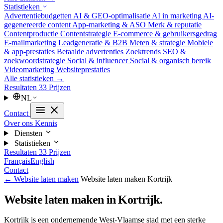
Statistieken
Advertentiebudgetten
AI & GEO-optimalisatie
AI in marketing
AI-
gegenereerde content
App-marketing & ASO
Merk & reputatie
Contentproductie
Contentstrategie
E-commerce & gebruikersgedrag
E-mailmarketing
Leadgeneratie & B2B
Meten & strategie
Mobiele
& app-prestaties
Betaalde advertenties
Zoektrends
SEO &
zoekwoordstrategie
Social & influencer
Social & organisch bereik
Videomarketing
Websiteprestaties
Alle statistieken →
Resultaten
33
Prijzen
NL
Contact
Over ons
Kennis
Diensten
Statistieken
Resultaten
33
Prijzen
Français
English
Contact
← Website laten maken
Website laten maken Kortrijk
Website laten maken in Kortrijk.
Kortrijk is een ondernemende West-Vlaamse stad met een sterke