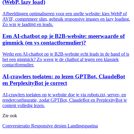
(WebP, lazy load)
Afbeeldingen optimaliseren voor een snelle website: kies WebP of
AVIF, comprimeer slim, gebruik responsive images en lazy loading.
Zo win je laadtijd en leads.
Een AI-chatbot op je B2B-website: meerwaarde of
gimmick (en vs contactformulier)?
Werkt een AI-chatbot op je B2B-website echt leads in de hand of is
het een gimmick? Zo weeg je de chatbot af tegen een klassiek
contactformulier.
AI-crawlers toelaten: zo lezen GPTBot, ClaudeBot
en PerplexityBot je correct
AI-crawlers toelaten op je website doe je via robots.txt, server- en
renderconfiguratie, zodat GPTBot, ClaudeBot en PerplexityBot je
content volledig lezen.
Zie ook
Conversieratio
Responsive design
Landingspagina