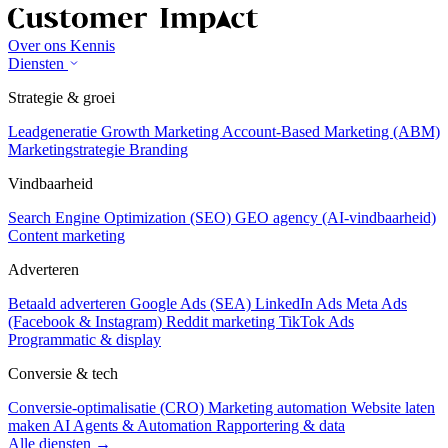
Over ons
Kennis
Diensten
Strategie & groei
Leadgeneratie
Growth Marketing
Account-Based Marketing (ABM)
Marketingstrategie
Branding
Vindbaarheid
Search Engine Optimization (SEO)
GEO agency (AI-vindbaarheid)
Content marketing
Adverteren
Betaald adverteren
Google Ads (SEA)
LinkedIn Ads
Meta Ads
(Facebook & Instagram)
Reddit marketing
TikTok Ads
Programmatic & display
Conversie & tech
Conversie-optimalisatie (CRO)
Marketing automation
Website laten
maken
AI Agents & Automation
Rapportering & data
Alle diensten →