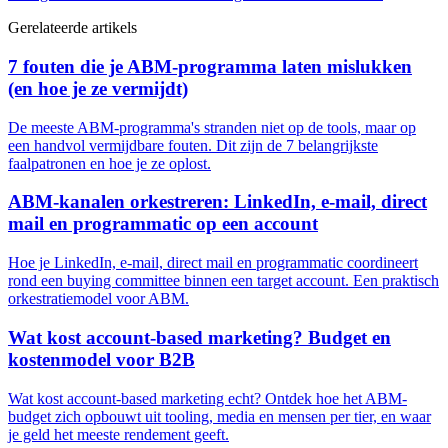
Gerelateerde artikels
7 fouten die je ABM-programma laten mislukken
(en hoe je ze vermijdt)
De meeste ABM-programma's stranden niet op de tools, maar op
een handvol vermijdbare fouten. Dit zijn de 7 belangrijkste
faalpatronen en hoe je ze oplost.
ABM-kanalen orkestreren: LinkedIn, e-mail, direct
mail en programmatic op een account
Hoe je LinkedIn, e-mail, direct mail en programmatic coordineert
rond een buying committee binnen een target account. Een praktisch
orkestratiemodel voor ABM.
Wat kost account-based marketing? Budget en
kostenmodel voor B2B
Wat kost account-based marketing echt? Ontdek hoe het ABM-
budget zich opbouwt uit tooling, media en mensen per tier, en waar
je geld het meeste rendement geeft.