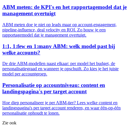
ABM meten: de KPI's en het rapportagemodel dat je
management overtuigt
ABM meten doe je niet op leads maar op account-engagement,
pipeline-influence, deal velocity en ROI. Zo bouw je een
rapportagemodel dat je management overtuigt.
1:1, 1:few en 1:many ABM: welk model past bij
welke accounts?
De drie ABM-modellen naast elkaar: per model het budget, de
personalisatiegraad en wanneer je opschuift. Zo kies je het juiste
model per accountgroep.
Personalisatie op accountniveau: content en
landingspagina's per target account
Hoe diep personaliseer je per ABM-tier? Lees welke content en
landingspagina's per target account renderen, en waar één-op-één
personalisatie ophoudt te lonen.
Zie ook