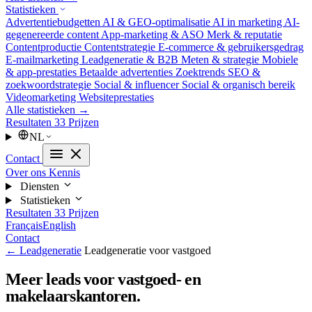
Statistieken
Advertentiebudgetten
AI & GEO-optimalisatie
AI in marketing
AI-
gegenereerde content
App-marketing & ASO
Merk & reputatie
Contentproductie
Contentstrategie
E-commerce & gebruikersgedrag
E-mailmarketing
Leadgeneratie & B2B
Meten & strategie
Mobiele
& app-prestaties
Betaalde advertenties
Zoektrends
SEO &
zoekwoordstrategie
Social & influencer
Social & organisch bereik
Videomarketing
Websiteprestaties
Alle statistieken →
Resultaten
33
Prijzen
NL
Contact
Over ons
Kennis
Diensten
Statistieken
Resultaten
33
Prijzen
Français
English
Contact
← Leadgeneratie
Leadgeneratie voor vastgoed
Meer leads voor vastgoed- en
makelaarskantoren.