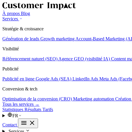
À propos
Blog
Services
Stratégie & croissance
Génération de leads
Growth marketing
Account-Based Marketing (
Visibilité
Référencement naturel (SEO)
Agence GEO (visibilité IA)
Content ma
Publicité
Publicité en ligne
Google Ads (SEA)
LinkedIn Ads
Meta Ads (Faceb
Conversion & tech
Optimisation de la conversion (CRO)
Marketing automation
Création
Tous les services →
Statistiques
Résultats
Tarifs
FR
Contact
Services