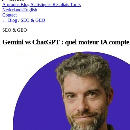
À propos
Blog
Statistiques
Résultats
Tarifs
Nederlands
English
Contact
← Blog
/
SEO & GEO
SEO & GEO
Gemini vs ChatGPT : quel moteur IA compte p