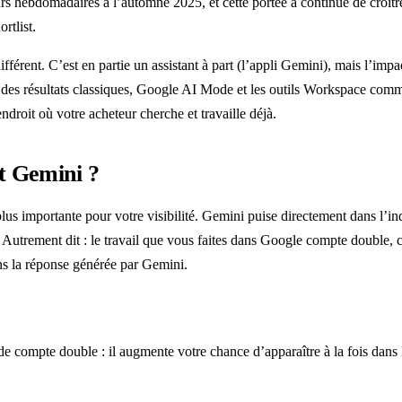
teurs hebdomadaires à l’automne 2025, et cette portée a continué de cro
rtlist.
férent. C’est en partie un assistant à part (l’appli Gemini), mais l’impa
s des résultats classiques, Google AI Mode et les outils Workspace co
droit où votre acheteur cherche et travaille déjà.
t Gemini ?
on la plus importante pour votre visibilité. Gemini puise directement dan
utrement dit : le travail que vous faites dans Google compte double, c
ans la réponse générée par Gemini.
compte double : il augmente votre chance d’apparaître à la fois dans l