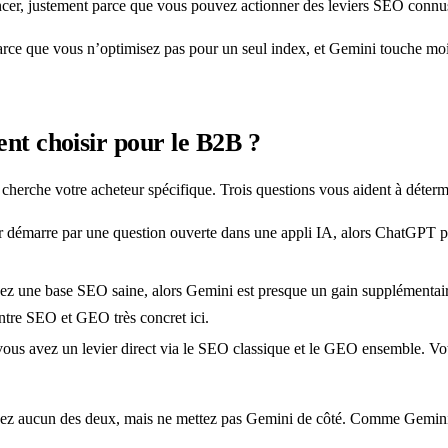
uencer, justement parce que vous pouvez actionner des leviers SEO connu
r parce que vous n’optimisez pas pour un seul index, et Gemini touche m
t choisir pour le B2B ?
ù cherche votre acheteur spécifique. Trois questions vous aident à déterm
r démarre par une question ouverte dans une appli IA, alors ChatGPT pè
ez une base SEO saine, alors Gemini est presque un gain supplémentaire
tre SEO et GEO très concret ici.
ous avez un levier direct via le SEO classique et le GEO ensemble. Vot
igez aucun des deux, mais ne mettez pas Gemini de côté. Comme Gemini to