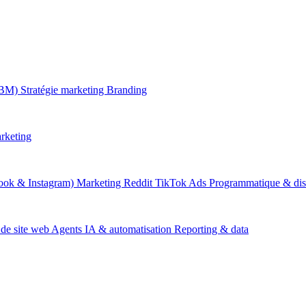
ABM)
Stratégie marketing
Branding
rketing
ook & Instagram)
Marketing Reddit
TikTok Ads
Programmatique & dis
 de site web
Agents IA & automatisation
Reporting & data