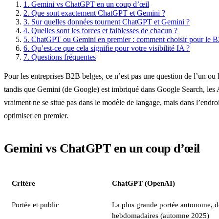
1.
Gemini vs ChatGPT en un coup d’œil
2.
Que sont exactement ChatGPT et Gemini ?
3.
Sur quelles données tournent ChatGPT et Gemini ?
4.
Quelles sont les forces et faiblesses de chacun ?
5.
ChatGPT ou Gemini en premier : comment choisir pour le 
6.
Qu’est-ce que cela signifie pour votre visibilité IA ?
7.
Questions fréquentes
Pour les entreprises B2B belges, ce n’est pas une question de l’un ou
tandis que Gemini (de Google) est imbriqué dans Google Search, les 
vraiment ne se situe pas dans le modèle de langage, mais dans l’endroit 
optimiser en premier.
Gemini vs ChatGPT en un coup d’œil
Critère
ChatGPT (OpenAI)
Portée et public
La plus grande portée autonome, de 
hebdomadaires (automne 2025)