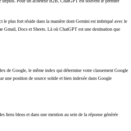
ître depuis. Pour un acheteur B2B, ChatGPT est souvent le premier
ct le plus fort réside dans la manière dont Gemini est imbriqué avec le
mme Gmail, Docs et Sheets. Là où ChatGPT est une destination que
s l’index de Google, le même index qui détermine votre classement Google
ar une position de source solide et bien indexée dans Google
es liens bleus et dans une mention au sein de la réponse générée