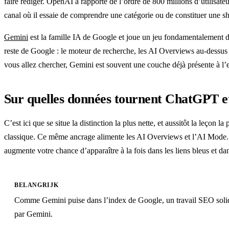
faire rédiger. OpenAI a rapporté de l’ordre de 800 millions d’utilisa
canal où il essaie de comprendre une catégorie ou de constituer une sho
Gemini
est la famille IA de Google et joue un jeu fondamentalement dif
reste de Google : le moteur de recherche, les AI Overviews au-dessu
vous allez chercher, Gemini est souvent une couche déjà présente à l’en
Sur quelles données tournent ChatGPT e
C’est ici que se situe la distinction la plus nette, et aussitôt la leç
classique. Ce même ancrage alimente les AI Overviews et l’AI Mode. A
augmente votre chance d’apparaître à la fois dans les liens bleus et d
BELANGRIJK
Comme Gemini puise dans l’index de Google, un travail SEO solide 
par Gemini.