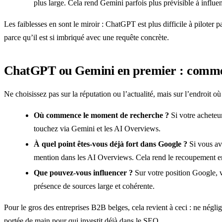
plus large. Cela rend Gemini parfois plus prévisible à infl
Les faiblesses en sont le miroir : ChatGPT est plus difficile à pilote
parce qu’il est si imbriqué avec une requête concrète.
ChatGPT ou Gemini en premier : commen
Ne choisissez pas sur la réputation ou l’actualité, mais sur l’endroit o
Où commence le moment de recherche ?
Si votre acheteu
touchez via Gemini et les AI Overviews.
À quel point êtes-vous déjà fort dans Google ?
Si vous av
mention dans les AI Overviews. Cela rend le recoupement en
Que pouvez-vous influencer ?
Sur votre position Google, v
présence de sources large et cohérente.
Pour le gros des entreprises B2B belges, cela revient à ceci : ne négl
portée de main pour qui investit déjà dans le SEO.