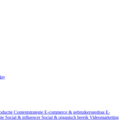
lay
oductie
Contentstrategie
E-commerce & gebruikersgedrag
E-
gie
Social & influencer
Social & organisch bereik
Videomarketing