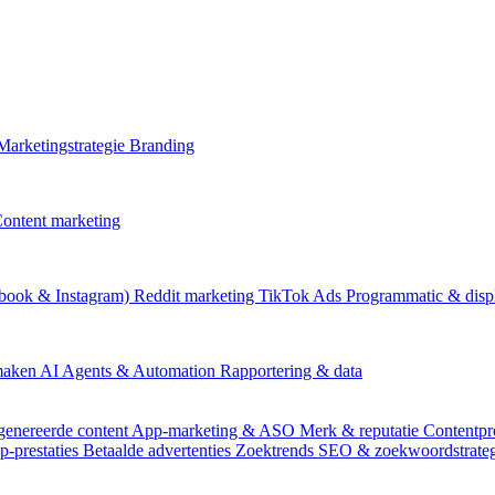
Marketingstrategie
Branding
ontent marketing
book & Instagram)
Reddit marketing
TikTok Ads
Programmatic & disp
 maken
AI Agents & Automation
Rapportering & data
genereerde content
App-marketing & ASO
Merk & reputatie
Contentpr
p-prestaties
Betaalde advertenties
Zoektrends
SEO & zoekwoordstrate