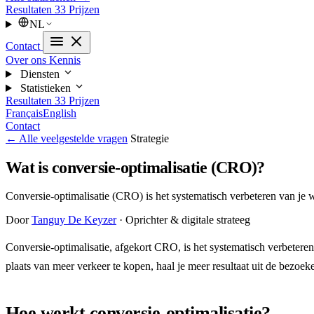
Resultaten
33
Prijzen
NL
Contact
Over ons
Kennis
Diensten
Statistieken
Resultaten
33
Prijzen
Français
English
Contact
← Alle veelgestelde vragen
Strategie
Wat is conversie-optimalisatie (CRO)?
Conversie-optimalisatie (CRO) is het systematisch verbeteren van je w
Door
Tanguy De Keyzer
· Oprichter & digitale strateeg
Conversie-optimalisatie, afgekort CRO, is het systematisch verbetere
plaats van meer verkeer te kopen, haal je meer resultaat uit de bezoeker
Hoe werkt conversie-optimalisatie?