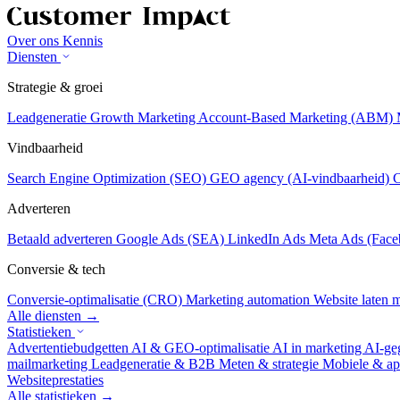
Over ons
Kennis
Diensten
Strategie & groei
Leadgeneratie
Growth Marketing
Account-Based Marketing (ABM)
Vindbaarheid
Search Engine Optimization (SEO)
GEO agency (AI-vindbaarheid)
C
Adverteren
Betaald adverteren
Google Ads (SEA)
LinkedIn Ads
Meta Ads (Face
Conversie & tech
Conversie-optimalisatie (CRO)
Marketing automation
Website laten
Alle diensten →
Statistieken
Advertentiebudgetten
AI & GEO-optimalisatie
AI in marketing
AI-ge
mailmarketing
Leadgeneratie & B2B
Meten & strategie
Mobiele & ap
Websiteprestaties
Alle statistieken →