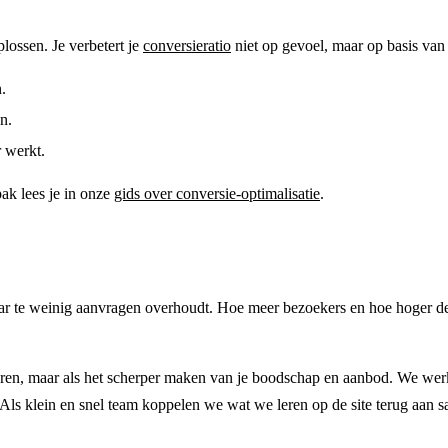
ossen. Je verbetert je
conversieratio
niet op gevoel, maar op basis van d
.
n.
 werkt.
ak lees je in onze
gids over conversie-optimalisatie
.
maar te weinig aanvragen overhoudt. Hoe meer bezoekers en hoe hoger de 
uren, maar als het scherper maken van je boodschap en aanbod. We we
s klein en snel team koppelen we wat we leren op de site terug aan sale