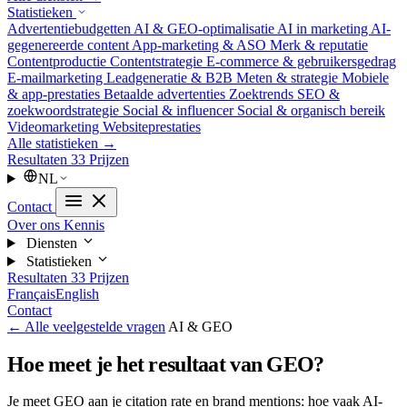
Statistieken
Advertentiebudgetten
AI & GEO-optimalisatie
AI in marketing
AI-
gegenereerde content
App-marketing & ASO
Merk & reputatie
Contentproductie
Contentstrategie
E-commerce & gebruikersgedrag
E-mailmarketing
Leadgeneratie & B2B
Meten & strategie
Mobiele
& app-prestaties
Betaalde advertenties
Zoektrends
SEO &
zoekwoordstrategie
Social & influencer
Social & organisch bereik
Videomarketing
Websiteprestaties
Alle statistieken →
Resultaten
33
Prijzen
NL
Contact
Over ons
Kennis
Diensten
Statistieken
Resultaten
33
Prijzen
Français
English
Contact
← Alle veelgestelde vragen
AI & GEO
Hoe meet je het resultaat van GEO?
Je meet GEO aan je citation rate en brand mentions: hoe vaak AI-