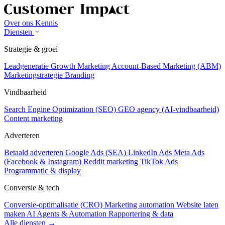
Over ons
Kennis
Diensten
Strategie & groei
Leadgeneratie
Growth Marketing
Account-Based Marketing (ABM)
Marketingstrategie
Branding
Vindbaarheid
Search Engine Optimization (SEO)
GEO agency (AI-vindbaarheid)
Content marketing
Adverteren
Betaald adverteren
Google Ads (SEA)
LinkedIn Ads
Meta Ads
(Facebook & Instagram)
Reddit marketing
TikTok Ads
Programmatic & display
Conversie & tech
Conversie-optimalisatie (CRO)
Marketing automation
Website laten
maken
AI Agents & Automation
Rapportering & data
Alle diensten →