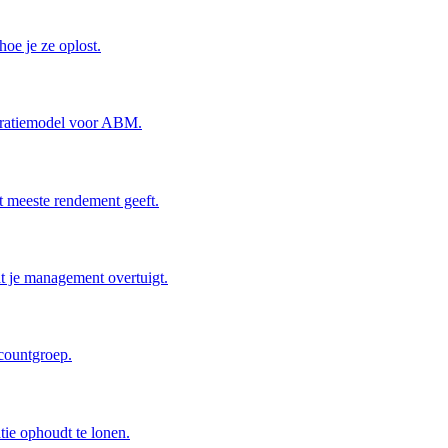
oe je ze oplost.
stratiemodel voor ABM.
t meeste rendement geeft.
t je management overtuigt.
ccountgroep.
tie ophoudt te lonen.