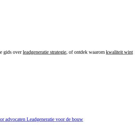
ze gids over
leadgeneratie strategie
, of ontdek waarom
kwaliteit wint
oor advocaten
Leadgeneratie voor de bouw