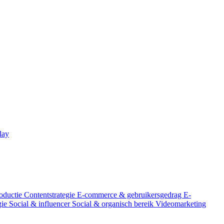
lay
oductie
Contentstrategie
E-commerce & gebruikersgedrag
E-
gie
Social & influencer
Social & organisch bereik
Videomarketing