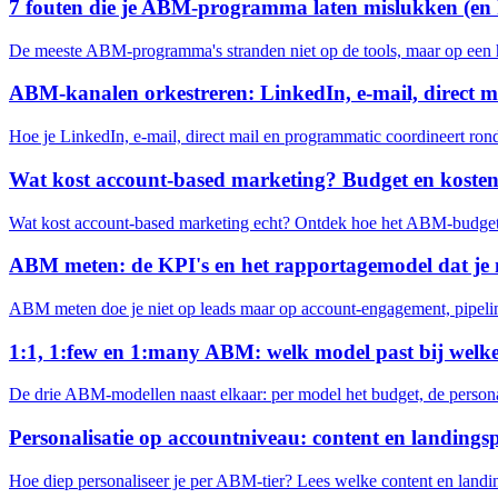
7 fouten die je ABM-programma laten mislukken (en h
De meeste ABM-programma's stranden niet op de tools, maar op een han
ABM-kanalen orkestreren: LinkedIn, e-mail, direct 
Hoe je LinkedIn, e-mail, direct mail en programmatic coordineert ro
Wat kost account-based marketing? Budget en kost
Wat kost account-based marketing echt? Ontdek hoe het ABM-budget zi
ABM meten: de KPI's en het rapportagemodel dat je
ABM meten doe je niet op leads maar op account-engagement, pipelin
1:1, 1:few en 1:many ABM: welk model past bij welk
De drie ABM-modellen naast elkaar: per model het budget, de personal
Personalisatie op accountniveau: content en landingsp
Hoe diep personaliseer je per ABM-tier? Lees welke content en landin