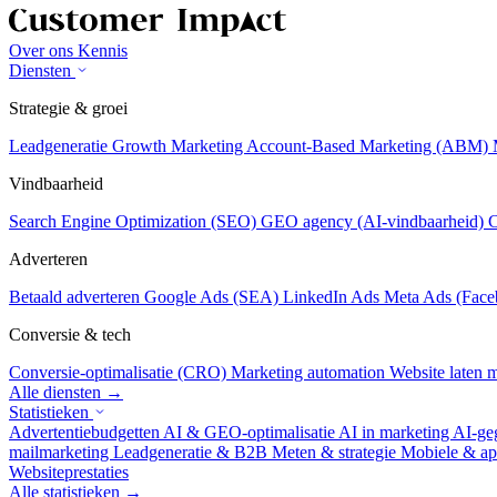
Over ons
Kennis
Diensten
Strategie & groei
Leadgeneratie
Growth Marketing
Account-Based Marketing (ABM)
Vindbaarheid
Search Engine Optimization (SEO)
GEO agency (AI-vindbaarheid)
C
Adverteren
Betaald adverteren
Google Ads (SEA)
LinkedIn Ads
Meta Ads (Face
Conversie & tech
Conversie-optimalisatie (CRO)
Marketing automation
Website laten
Alle diensten →
Statistieken
Advertentiebudgetten
AI & GEO-optimalisatie
AI in marketing
AI-ge
mailmarketing
Leadgeneratie & B2B
Meten & strategie
Mobiele & ap
Websiteprestaties
Alle statistieken →