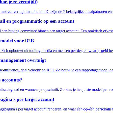
oe je ze vermijdt)
dvol vermijdbare fouten. Dit zijn de 7 belangrijkste faalpatronen en h
mail en programmatic op een account
nd een buying committee binnen een target account. Een praktisch orke
enmodel voor B2B
ch opbouwt uit tooling, media en mensen per tier, en waar je geld he
 management overtuigt
e-influence, deal velocity en ROI. Zo bouw je een rapportagemodel da
e accounts?
isatiegraad en wanneer je opschuift. Zo kies je het juiste model per a
agina's per target account
gspagina's per target account renderen, en waar één-op-één personalisa