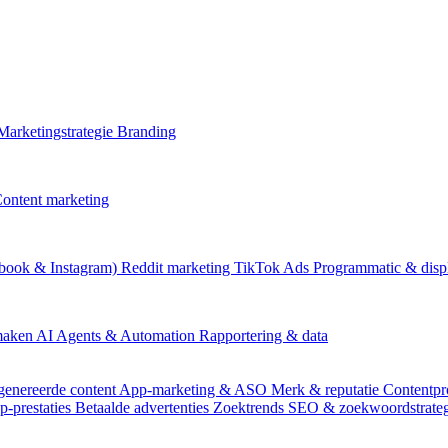
Marketingstrategie
Branding
ontent marketing
book & Instagram)
Reddit marketing
TikTok Ads
Programmatic & disp
 maken
AI Agents & Automation
Rapportering & data
genereerde content
App-marketing & ASO
Merk & reputatie
Contentpr
p-prestaties
Betaalde advertenties
Zoektrends
SEO & zoekwoordstrate