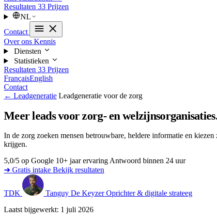
Resultaten
33
Prijzen
NL
Contact
Over ons
Kennis
Diensten
Statistieken
Resultaten
33
Prijzen
Français
English
Contact
← Leadgeneratie
Leadgeneratie voor de zorg
Meer leads voor zorg- en welzijnsorganisaties
In de zorg zoeken mensen betrouwbare, heldere informatie en kiezen 
krijgen.
5,0/5 op Google
10+ jaar ervaring
Antwoord binnen 24 uur
➜ Gratis intake
Bekijk resultaten
TDK
Tanguy De Keyzer
Oprichter & digitale strateeg
Laatst bijgewerkt: 1 juli 2026