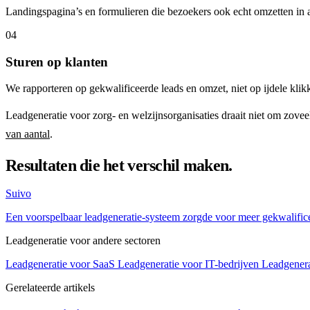
Landingspagina’s en formulieren die bezoekers ook echt omzetten in 
04
Sturen op klanten
We rapporteren op gekwalificeerde leads en omzet, niet op ijdele klik
Leadgeneratie voor zorg- en welzijnsorganisaties draait niet om zove
van aantal
.
Resultaten die het verschil maken.
Suivo
Een voorspelbaar leadgeneratie-systeem zorgde voor meer gekwalific
Leadgeneratie voor andere sectoren
Leadgeneratie voor SaaS
Leadgeneratie voor IT-bedrijven
Leadgenera
Gerelateerde artikels