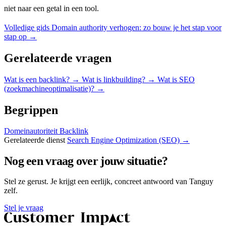
niet naar een getal in een tool.
Volledige gids
Domain authority verhogen: zo bouw je het stap voor
stap op
→
Gerelateerde vragen
Wat is een backlink?
→
Wat is linkbuilding?
→
Wat is SEO
(zoekmachineoptimalisatie)?
→
Begrippen
Domeinautoriteit
Backlink
Gerelateerde dienst
Search Engine Optimization (SEO) →
Nog een vraag over jouw situatie?
Stel ze gerust. Je krijgt een eerlijk, concreet antwoord van Tanguy
zelf.
Stel je vraag