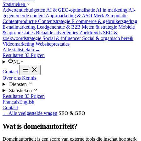
Statistieken
Advertentiebudgetten
AI & GEO-optimalisatie
AI in marketing
AI-
gegenereerde content
App-marketing & ASO
Merk & reputatie
Contentproductie
Contentstrategie
E-commerce & gebruikersgedrag
E-mailmarketing
Leadgeneratie & B2B
Meten & strategie
Mobiele
& app-prestaties
Betaalde advertenties
Zoektrends
SEO &
zoekwoordstrategie
Social & influencer
Social & organisch bereik
Videomarketing
Websiteprestaties
Alle statistieken →
Resultaten
33
Prijzen
NL
Contact
Over ons
Kennis
Diensten
Statistieken
Resultaten
33
Prijzen
Français
English
Contact
← Alle veelgestelde vragen
SEO & GEO
Wat is domeinautoriteit?
Domeinautoriteit is een score van externe tools die inschat hoe sterk