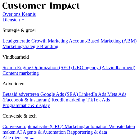
Over ons
Kennis
Diensten
Strategie & groei
Leadgeneratie
Growth Marketing
Account-Based Marketing (ABM)
Marketingstrategie
Branding
Vindbaarheid
Search Engine Optimization (SEO)
GEO agency (AI-vindbaarheid)
Content marketing
Adverteren
Betaald adverteren
Google Ads (SEA)
LinkedIn Ads
Meta Ads
(Facebook & Instagram)
Reddit marketing
TikTok Ads
Programmatic & display
Conversie & tech
Conversie-optimalisatie (CRO)
Marketing automation
Website laten
maken
AI Agents & Automation
Rapportering & data
Alle diensten →