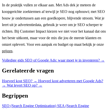
In de praktijk vullen ze elkaar aan. Met Ads dek je meteen de
koopgerichte zoektermen af terwijl je SEO nog opbouwt; met SEO
bouw je ondertussen aan een goedkopere, blijvende stroom. Wat je
leert uit je advertentiedata, gebruik je weer om je SEO scherper te
richten. Bij Customer Impact kiezen we niet voor het kanaal dat ons
het beste uitkomt, maar voor de mix die jou de meeste klanten en
omzet oplevert. Voor een aanpak en budget op maat bekijk je onze
prijzen
.
Volledige gids
SEO of Google Ads: waar moet je in investeren?
→
Gerelateerde vragen
Hoeveel kost SEO?
→
Hoeveel kost adverteren met Google Ads?
→
Wat levert SEO op?
→
Begrippen
SEO (Search Engine Optimization)
SEA (Search Engine