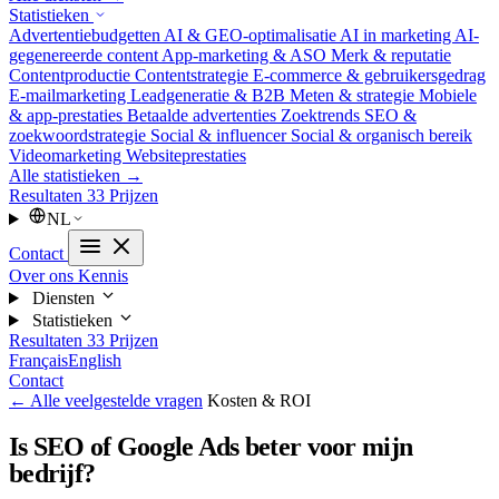
Statistieken
Advertentiebudgetten
AI & GEO-optimalisatie
AI in marketing
AI-
gegenereerde content
App-marketing & ASO
Merk & reputatie
Contentproductie
Contentstrategie
E-commerce & gebruikersgedrag
E-mailmarketing
Leadgeneratie & B2B
Meten & strategie
Mobiele
& app-prestaties
Betaalde advertenties
Zoektrends
SEO &
zoekwoordstrategie
Social & influencer
Social & organisch bereik
Videomarketing
Websiteprestaties
Alle statistieken →
Resultaten
33
Prijzen
NL
Contact
Over ons
Kennis
Diensten
Statistieken
Resultaten
33
Prijzen
Français
English
Contact
← Alle veelgestelde vragen
Kosten & ROI
Is SEO of Google Ads beter voor mijn
bedrijf?