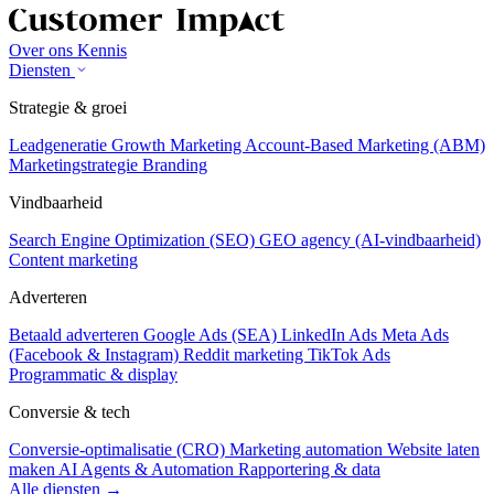
Over ons
Kennis
Diensten
Strategie & groei
Leadgeneratie
Growth Marketing
Account-Based Marketing (ABM)
Marketingstrategie
Branding
Vindbaarheid
Search Engine Optimization (SEO)
GEO agency (AI-vindbaarheid)
Content marketing
Adverteren
Betaald adverteren
Google Ads (SEA)
LinkedIn Ads
Meta Ads
(Facebook & Instagram)
Reddit marketing
TikTok Ads
Programmatic & display
Conversie & tech
Conversie-optimalisatie (CRO)
Marketing automation
Website laten
maken
AI Agents & Automation
Rapportering & data
Alle diensten →