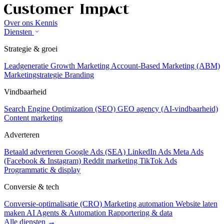
Over ons
Kennis
Diensten
Strategie & groei
Leadgeneratie
Growth Marketing
Account-Based Marketing (ABM)
Marketingstrategie
Branding
Vindbaarheid
Search Engine Optimization (SEO)
GEO agency (AI-vindbaarheid)
Content marketing
Adverteren
Betaald adverteren
Google Ads (SEA)
LinkedIn Ads
Meta Ads
(Facebook & Instagram)
Reddit marketing
TikTok Ads
Programmatic & display
Conversie & tech
Conversie-optimalisatie (CRO)
Marketing automation
Website laten
maken
AI Agents & Automation
Rapportering & data
Alle diensten →