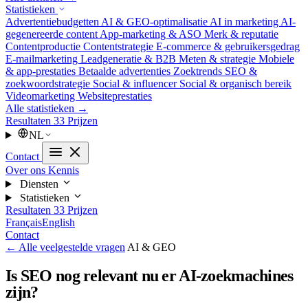
Statistieken
Advertentiebudgetten
AI & GEO-optimalisatie
AI in marketing
AI-
gegenereerde content
App-marketing & ASO
Merk & reputatie
Contentproductie
Contentstrategie
E-commerce & gebruikersgedrag
E-mailmarketing
Leadgeneratie & B2B
Meten & strategie
Mobiele
& app-prestaties
Betaalde advertenties
Zoektrends
SEO &
zoekwoordstrategie
Social & influencer
Social & organisch bereik
Videomarketing
Websiteprestaties
Alle statistieken →
Resultaten
33
Prijzen
NL
Contact
Over ons
Kennis
Diensten
Statistieken
Resultaten
33
Prijzen
Français
English
Contact
← Alle veelgestelde vragen
AI & GEO
Is SEO nog relevant nu er AI-zoekmachines
zijn?