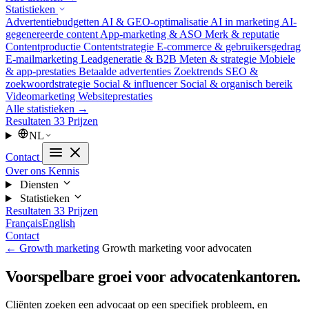
Statistieken
Advertentiebudgetten
AI & GEO-optimalisatie
AI in marketing
AI-
gegenereerde content
App-marketing & ASO
Merk & reputatie
Contentproductie
Contentstrategie
E-commerce & gebruikersgedrag
E-mailmarketing
Leadgeneratie & B2B
Meten & strategie
Mobiele
& app-prestaties
Betaalde advertenties
Zoektrends
SEO &
zoekwoordstrategie
Social & influencer
Social & organisch bereik
Videomarketing
Websiteprestaties
Alle statistieken →
Resultaten
33
Prijzen
NL
Contact
Over ons
Kennis
Diensten
Statistieken
Resultaten
33
Prijzen
Français
English
Contact
← Growth marketing
Growth marketing voor advocaten
Voorspelbare groei voor advocatenkantoren.
Cliënten zoeken een advocaat op een specifiek probleem, en