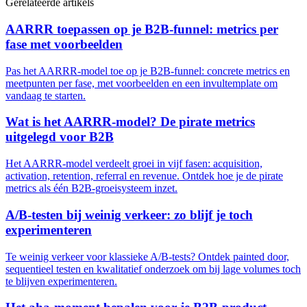
Gerelateerde artikels
AARRR toepassen op je B2B-funnel: metrics per
fase met voorbeelden
Pas het AARRR-model toe op je B2B-funnel: concrete metrics en
meetpunten per fase, met voorbeelden en een invultemplate om
vandaag te starten.
Wat is het AARRR-model? De pirate metrics
uitgelegd voor B2B
Het AARRR-model verdeelt groei in vijf fasen: acquisition,
activation, retention, referral en revenue. Ontdek hoe je de pirate
metrics als één B2B-groeisysteem inzet.
A/B-testen bij weinig verkeer: zo blijf je toch
experimenteren
Te weinig verkeer voor klassieke A/B-tests? Ontdek painted door,
sequentieel testen en kwalitatief onderzoek om bij lage volumes toch
te blijven experimenteren.