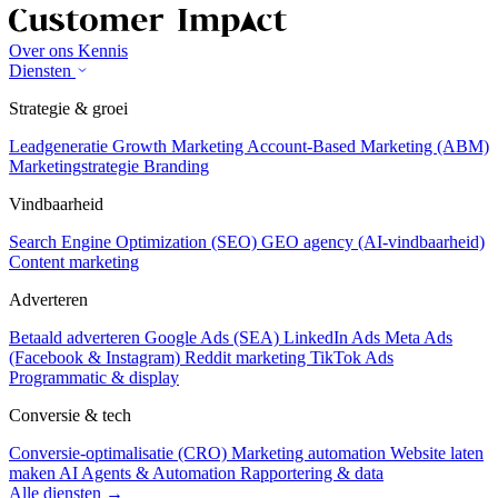
Over ons
Kennis
Diensten
Strategie & groei
Leadgeneratie
Growth Marketing
Account-Based Marketing (ABM)
Marketingstrategie
Branding
Vindbaarheid
Search Engine Optimization (SEO)
GEO agency (AI-vindbaarheid)
Content marketing
Adverteren
Betaald adverteren
Google Ads (SEA)
LinkedIn Ads
Meta Ads
(Facebook & Instagram)
Reddit marketing
TikTok Ads
Programmatic & display
Conversie & tech
Conversie-optimalisatie (CRO)
Marketing automation
Website laten
maken
AI Agents & Automation
Rapportering & data
Alle diensten →