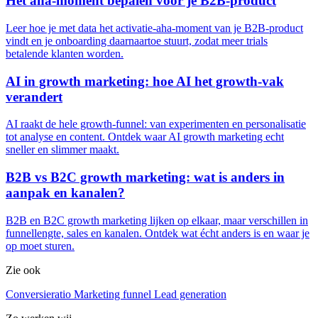
Het aha-moment bepalen voor je B2B-product
Leer hoe je met data het activatie-aha-moment van je B2B-product
vindt en je onboarding daarnaartoe stuurt, zodat meer trials
betalende klanten worden.
AI in growth marketing: hoe AI het growth-vak
verandert
AI raakt de hele growth-funnel: van experimenten en personalisatie
tot analyse en content. Ontdek waar AI growth marketing echt
sneller en slimmer maakt.
B2B vs B2C growth marketing: wat is anders in
aanpak en kanalen?
B2B en B2C growth marketing lijken op elkaar, maar verschillen in
funnellengte, sales en kanalen. Ontdek wat écht anders is en waar je
op moet sturen.
Zie ook
Conversieratio
Marketing funnel
Lead generation