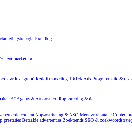
Marketingstrategie
Branding
ontent marketing
book & Instagram)
Reddit marketing
TikTok Ads
Programmatic & disp
 maken
AI Agents & Automation
Rapportering & data
genereerde content
App-marketing & ASO
Merk & reputatie
Contentpr
p-prestaties
Betaalde advertenties
Zoektrends
SEO & zoekwoordstrate