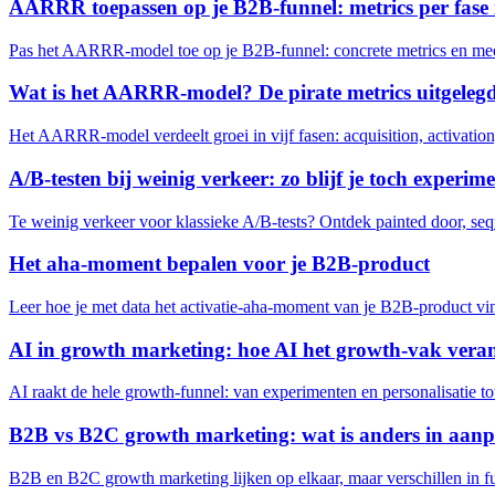
AARRR toepassen op je B2B-funnel: metrics per fase
Pas het AARRR-model toe op je B2B-funnel: concrete metrics en meet
Wat is het AARRR-model? De pirate metrics uitgeleg
Het AARRR-model verdeelt groei in vijf fasen: acquisition, activation,
A/B-testen bij weinig verkeer: zo blijf je toch experim
Te weinig verkeer voor klassieke A/B-tests? Ontdek painted door, sequ
Het aha-moment bepalen voor je B2B-product
Leer hoe je met data het activatie-aha-moment van je B2B-product vind
AI in growth marketing: hoe AI het growth-vak vera
AI raakt de hele growth-funnel: van experimenten en personalisatie t
B2B vs B2C growth marketing: wat is anders in aan
B2B en B2C growth marketing lijken op elkaar, maar verschillen in fu