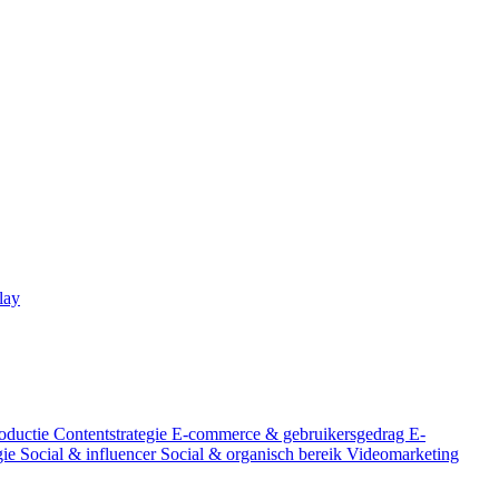
lay
oductie
Contentstrategie
E-commerce & gebruikersgedrag
E-
gie
Social & influencer
Social & organisch bereik
Videomarketing