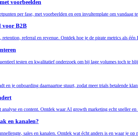
 met voorbeelden
punten per fase, met voorbeelden en een invultemplate om vandaag te 
d voor B2B
 retention, referral en revenue. Ontdek hoe je de pirate metrics als éé
enteren
entieel testen en kwalitatief onderzoek om bij lage volumes toch te bl
t en je onboarding daarnaartoe stuurt, zodat meer trials betalende kla
ndert
ot analyse en content. Ontdek waar AI growth marketing echt sneller en
pak en kanalen?
nnellengte, sales en kanalen. Ontdek wat écht anders is en waar je op 