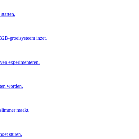
starten.
n B2B-groeisysteem inzet.
ijven experimenteren.
nten worden.
 slimmer maakt.
moet sturen.