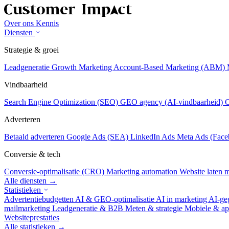
Over ons
Kennis
Diensten
Strategie & groei
Leadgeneratie
Growth Marketing
Account-Based Marketing (ABM)
Vindbaarheid
Search Engine Optimization (SEO)
GEO agency (AI-vindbaarheid)
C
Adverteren
Betaald adverteren
Google Ads (SEA)
LinkedIn Ads
Meta Ads (Face
Conversie & tech
Conversie-optimalisatie (CRO)
Marketing automation
Website laten
Alle diensten →
Statistieken
Advertentiebudgetten
AI & GEO-optimalisatie
AI in marketing
AI-ge
mailmarketing
Leadgeneratie & B2B
Meten & strategie
Mobiele & ap
Websiteprestaties
Alle statistieken →