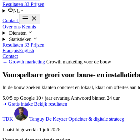
Resultaten
33
Prijzen
NL
Contact
Over ons
Kennis
Diensten
Statistieken
Resultaten
33
Prijzen
Français
English
Contact
← Growth marketing
Growth marketing voor de bouw
Voorspelbare groei voor bouw- en installatieb
In de bouw zoeken klanten concreet en lokaal, klaar om offertes aan 
5,0/5 op Google
10+ jaar ervaring
Antwoord binnen 24 uur
➜ Gratis intake
Bekijk resultaten
TDK
Tanguy De Keyzer
Oprichter & digitale strateeg
Laatst bijgewerkt: 1 juli 2026