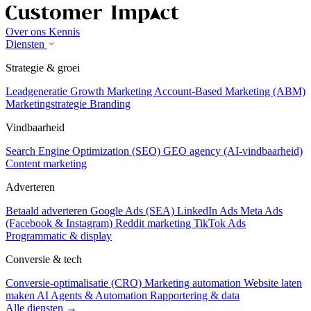
Over ons
Kennis
Diensten
Strategie & groei
Leadgeneratie
Growth Marketing
Account-Based Marketing (ABM)
Marketingstrategie
Branding
Vindbaarheid
Search Engine Optimization (SEO)
GEO agency (AI-vindbaarheid)
Content marketing
Adverteren
Betaald adverteren
Google Ads (SEA)
LinkedIn Ads
Meta Ads
(Facebook & Instagram)
Reddit marketing
TikTok Ads
Programmatic & display
Conversie & tech
Conversie-optimalisatie (CRO)
Marketing automation
Website laten
maken
AI Agents & Automation
Rapportering & data
Alle diensten →