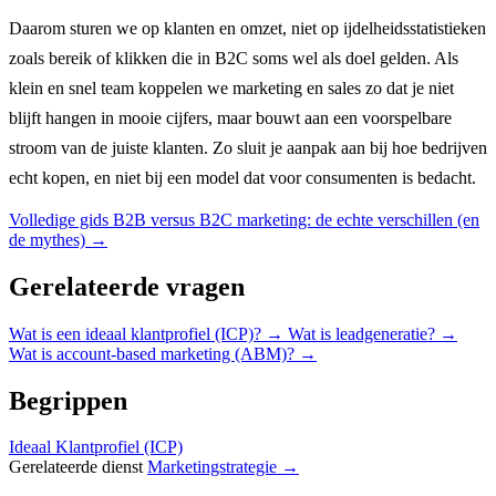
Daarom sturen we op klanten en omzet, niet op ijdelheidsstatistieken
zoals bereik of klikken die in B2C soms wel als doel gelden. Als
klein en snel team koppelen we marketing en sales zo dat je niet
blijft hangen in mooie cijfers, maar bouwt aan een voorspelbare
stroom van de juiste klanten. Zo sluit je aanpak aan bij hoe bedrijven
echt kopen, en niet bij een model dat voor consumenten is bedacht.
Volledige gids
B2B versus B2C marketing: de echte verschillen (en
de mythes)
→
Gerelateerde vragen
Wat is een ideaal klantprofiel (ICP)?
→
Wat is leadgeneratie?
→
Wat is account-based marketing (ABM)?
→
Begrippen
Ideaal Klantprofiel (ICP)
Gerelateerde dienst
Marketingstrategie →