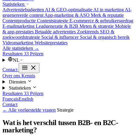
Statistieken
Advertentiebudgetten
AI & GEO-optimalisatie
AI in marketing
AI-
gegenereerde content
App-marketing & ASO
Merk & reputatie
Contentproductie
Contentstrategie
E-commerce & gebruikersgedrag
E-mailmarketing
Leadgeneratie & B2B
Meten & strategie
Mobiele
& app-prestaties
Betaalde advertenties
Zoektrends
SEO &
zoekwoordstrategie
Social & influencer
Social & organisch bereik
Videomarketing
Websiteprestaties
Alle statistieken →
Resultaten
33
Prijzen
NL
Contact
Over ons
Kennis
Diensten
Statistieken
Resultaten
33
Prijzen
Français
English
Contact
← Alle veelgestelde vragen
Strategie
Wat is het verschil tussen B2B- en B2C-
marketing?