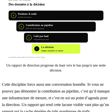
RAPPORT DE BOARD
Des données à la décision
Positions & trafic
4
à placer en annexe
Contribution au pipeline
3
leads du canal organique
Coût par lead
2
comparable par canal
La décision
1
budget, maintenir ou ajuster
La première page parle du business, le reste l'étaye
Un rapport de direction progresse du haut vers le bas jusqu'à une seule
décision.
Cette discipline force aussi une conversation honnête. Si vous ne
pouvez pas démontrer la contribution au pipeline, c’est qu’il manque
une infrastructure de mesure, et c’est en soi un point d’agenda pour
la direction. Un rapport qui rend cette lacune visible vaut plus qu’un
rapport qui la cache derrière de jolis graphiques de trafic.