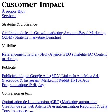
À propos
Blog
Services
Stratégie & croissance
Génération de leads
Growth marketing
Account-Based Marketing
(ABM)
Stratégie marketing
Branding
Visibilité
Référencement naturel (SEO)
Agence GEO (visibilité IA)
Content
marketing
Publicité
Publicité en ligne
Google Ads (SEA)
LinkedIn Ads
Meta Ads
(Facebook & Instagram)
Marketing Reddit
TikTok Ads
Programmatique & display
Conversion & tech
Optimisation de la conversion (CRO)
Marketing automation
Création de site web
Agents IA & automatisation
Reporting & data
Tous les services →