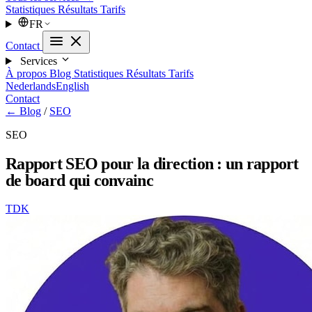
Statistiques
Résultats
Tarifs
FR
Contact
Services
À propos
Blog
Statistiques
Résultats
Tarifs
Nederlands
English
Contact
← Blog
/
SEO
SEO
Rapport SEO pour la direction : un rapport
de board qui convainc
TDK